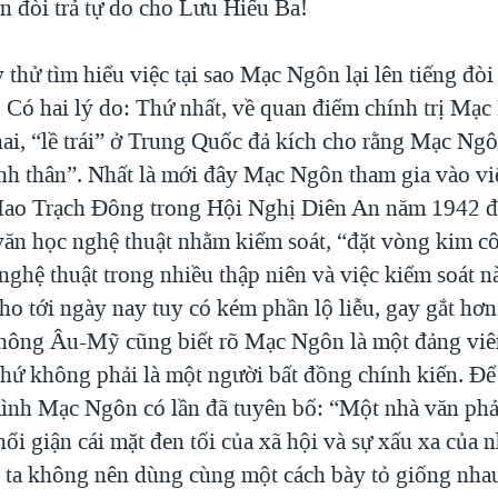
 đòi trả tự do cho Lưu Hiểu Ba!
 thử tìm hiểu việc tại sao Mạc Ngôn lại lên tiếng đòi 
 Có hai lý do: Thứ nhất, về quan điểm chính trị Mạc
hai, “lề trái” ở Trung Quốc đả kích cho rằng Mạc Ngô
nh thân”. Nhất là mới đây Mạc Ngôn tham gia vào việ
Mao Trạch Đông trong Hội Nghị Diên An năm 1942 đ
văn học nghệ thuật nhằm kiểm soát, “đặt vòng kim cô”
nghệ thuật trong nhiều thập niên và việc kiểm soát 
ho tới ngày nay tuy có kém phần lộ liễu, gay gắt hơn
thông Âu-Mỹ cũng biết rõ Mạc Ngôn là một đảng viê
chứ không phải là một người bất đồng chính kiến. Đ
mình Mạc Ngôn có lần đã tuyên bố: “Một nhà văn phả
ổi giận cái mặt đen tối của xã hội và sự xấu xa của n
ta không nên dùng cùng một cách bày tỏ giống nha