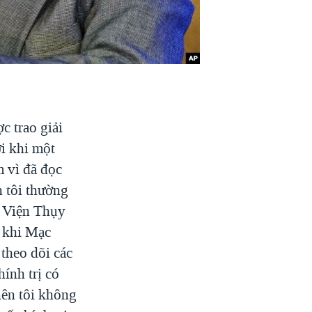
c trao giải
i khi một
m vì đã đọc
 tôi thường
m Viện Thụy
y khi Mạc
theo dõi các
ính trị có
nên tôi không