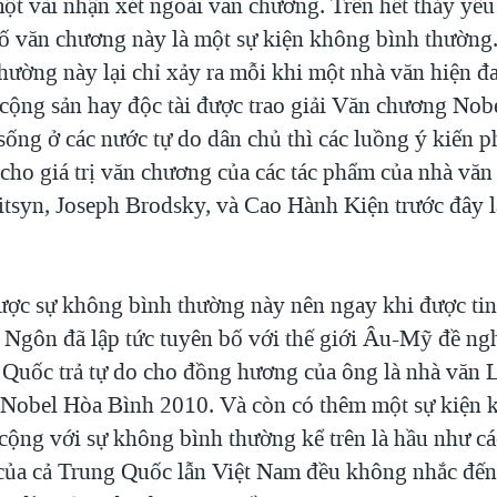
ột vài nhận xét ngoài văn chương. Trên hết thảy yếu 
tố văn chương này là một sự kiện không bình thường
hường này lại chỉ xảy ra mỗi khi một nhà văn hiện đ
 cộng sản hay độc tài được trao giải Văn chương Nobe
sống ở các nước tự do dân chủ thì các luồng ý kiến p
cho giá trị văn chương của các tác phẩm của nhà văn
nitsyn, Joseph Brodsky, và Cao Hành Kiện trước đây l
ược sự không bình thường này nên ngay khi được ti
c Ngôn đã lập tức tuyên bố với thế giới Âu-Mỹ đề ng
Quốc trả tự do cho đồng hương của ông là nhà văn 
Nobel Hòa Bình 2010. Và còn có thêm một sự kiện 
cộng với sự không bình thường kể trên là hầu như cá
của cả Trung Quốc lẫn Việt Nam đều không nhắc đến