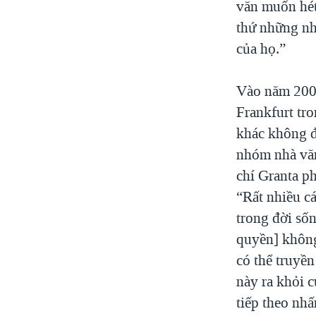
văn muốn hét
thứ những nh
của họ.”
Vào năm 2009
Frankfurt tr
khác không đ
nhóm nhà vă
chí Granta p
“Rất nhiều c
trong đời số
quyền] không
có thể truyền
này ra khỏi 
tiếp theo nh