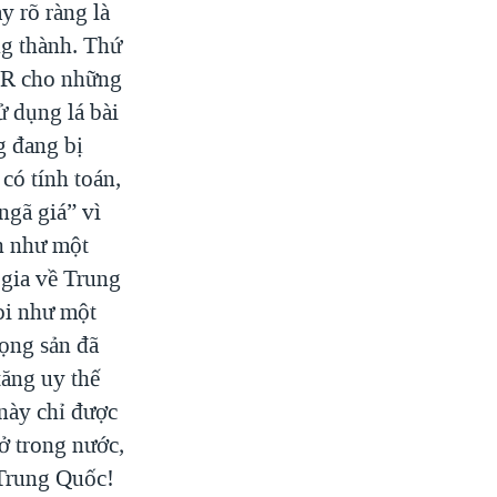
y rõ ràng là
g thành. Thứ
 PR cho những
ử dụng lá bài
g đang bị
có tính toán,
ngã giá” vì
n như một
 gia về Trung
oi như một
cọng sản đã
ăng uy thế
này chỉ được
ở trong nước,
 Trung Quốc!