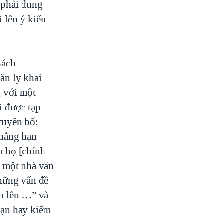
 phải dung
 lên ý kiến
Sách
ăn ly khai
 với một
 được tạp
tuyên bố:
chẳng hạn
m họ [chính
 một nhà văn
những vấn đề
nh lên …” và
hạn hay kiểm