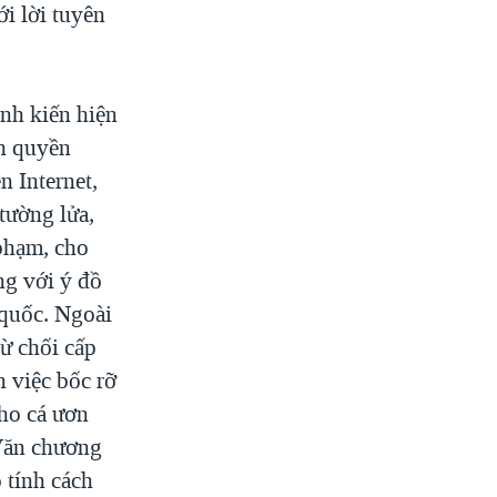
i lời tuyên
nh kiến hiện
h quyền
n Internet,
tường lửa,
phạm, cho
ng với ý đồ
 quốc. Ngoài
ừ chối cấp
n việc bốc rỡ
ho cá ươn
 Văn chương
 tính cách