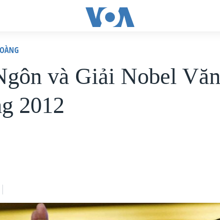
HOÀNG
gôn và Giải Nobel Vă
g 2012