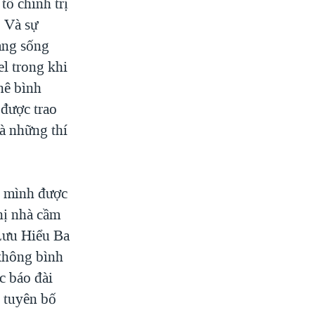
tố chính trị
. Và sự
ang sống
l trong khi
hê bình
 được trao
à những thí
n mình được
hị nhà cầm
Lưu Hiểu Ba
không bình
c báo đài
 tuyên bố