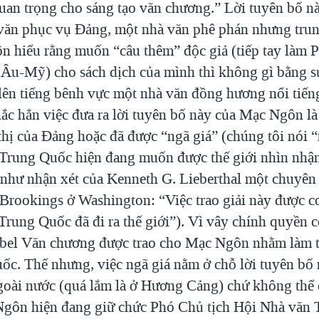
quan trọng cho sáng tạo văn chương.” Lời tuyên bố nà
văn phục vụ Đảng, một nhà văn phê phán nhưng trun
n hiểu rằng muốn “câu thêm” độc giả (tiếp tay làm
 Âu-Mỹ) cho sách dịch của mình thì không gì bằng s
lên tiếng bênh vực một nhà văn đồng hương nổi tiến
ắc hẳn việc đưa ra lời tuyên bố này của Mạc Ngôn là 
thị của Đảng hoặc đã được “ngã giá” (chúng tôi nói “
Trung Quốc hiện đang muốn được thế giới nhìn nhậ
 như nhận xét của Kenneth G. Lieberthal một chuyên
Brookings ở Washington: “Việc trao giải này được c
Trung Quốc đã đi ra thế giới”). Vì vây chính quyền 
bel Văn chương được trao cho Mạc Ngôn nhằm làm t
ốc. Thế nhưng, việc ngã giá nằm ở chỗ lời tuyên bố 
goài nước (quá lắm là ở Hương Cảng) chứ không thể 
Ngôn hiện đang giữ chức Phó Chủ tịch Hội Nhà văn