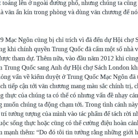
 toáng lên ở ngoài đường phố, nhưng chúng ta cũng
à văn ẩn kín trong phòng và dùng văn chương để nói
 Mạc Ngôn cũng bị chỉ trích vì đã đến dự Hội chợ 
ong khi chính quyền Trung Quốc đã cấm một số nhà v
ược tham dự. Thêm nữa, vào đầu năm 2012 khi cùng
n Trung Quốc sang Anh dự Hội chợ Sách London khi
hỏng vấn về kiểm duyệt ở Trung Quốc Mạc Ngôn đã 
ách tiếp cận tới văn chương mang màu sắc chính trị, 
ng thực của chúng ta có thể có nhưng vấn đề nhạy cả
 muốn chúng ta động chạm tới. Trong tình cảnh này
 trí tưởng tượng của mình vào tác phẩm để tách rời 
cuộc sống thực hoặc cũng có thể cường điệu hoàn cả
ấn mạnh thêm: “Do đó tôi tin tưởng rằng những giới 