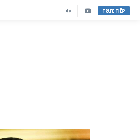
TRỰC TIẾP
n