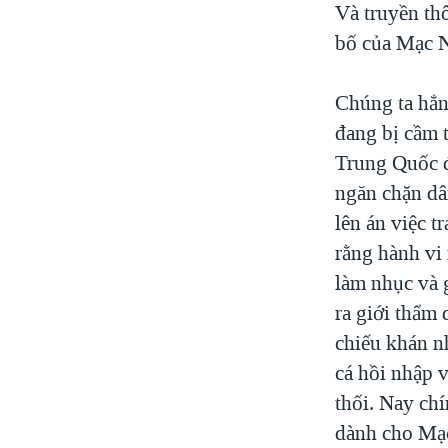
Và truyền th
bố của Mạc N
Chúng ta hẳn
đang bị cầm 
Trung Quốc đã
ngăn chặn dâ
lên án việc 
rằng hành vi
làm nhục và 
ra giới thẩm
chiếu khán nh
cá hồi nhập 
thối. Nay ch
dành cho Mạc