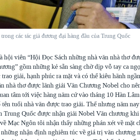
rong các tác giả đương đại hàng đầu của Trung Quốc
à hội viên “Hội Đọc Sách những nhà văn nhà thơ đượ
ương” gồm những kẻ sẵn sàng chờ dịp vỗ tay ca ngợ
trao giải, hạnh phúc ra mặt và có thể kiêu hãnh ngầ
n nhà thơ được lãnh giải Văn Chương Nobel cho nên
an tâm tới việc hàng năm cứ vào tháng 10 Hàn Lâ
 tên tuổi nhà văn được trao giải. Thế nhưng năm na
 Trung Quốc được nhận giải Nobel Văn chương khi 
 về Mạc Ngôn tôi nhận thấy những phán xét về mặt ch
 những nhận định nghiêm túc về giá trị văn chương 