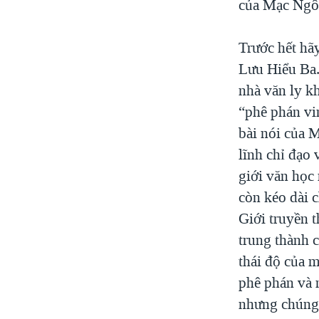
của Mạc Ngôn
Trước hết hãy
Lưu Hiểu Ba.
nhà văn ly k
“phê phán vi
bài nói của 
lĩnh chỉ đạo 
giới văn học 
còn kéo dài c
Giới truyền 
trung thành 
thái độ của 
phê phán và n
nhưng chúng 