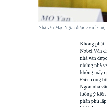
VIỆT NAM
NGƯ DÂN VIỆT VÀ LÀN SÓNG
TRỘM HẢI SÂM
Nhà văn Mạc Ngôn được xem là một t
BÊN KIA QUỐC LỘ: TIẾNG VỌNG
TỪ NÔNG THÔN MỸ
QUAN HỆ VIỆT MỸ
Không phải l
Nobel Văn ch
nhà văn được 
những nhà vă
không mấy qu
Điển công bố
Ngôn nhà văn
luồng ý kiến
phần phủ lấp