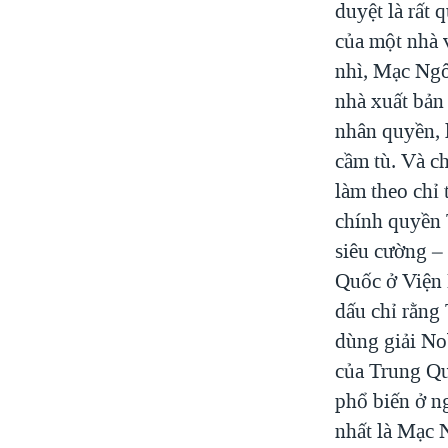
duyệt là rất 
của một nhà 
nhì, Mạc Ngô
nhà xuất bản
nhân quyền, 
cầm tù. Và ch
làm theo chỉ 
chính quyền 
siêu cường –
Quốc ở Viện 
dấu chỉ rằng 
dùng giải No
của Trung Qu
phổ biến ở n
nhất là Mạc 