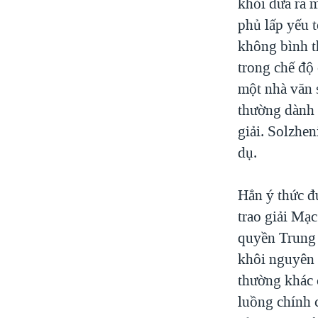
khỏi đưa ra m
phủ lấp yếu 
không bình t
trong chế độ
một nhà văn 
thường dành 
giải. Solzhe
dụ.
Hẳn ý thức đ
trao giải Mạ
quyền Trung 
khôi nguyên 
thường khác 
luồng chính 