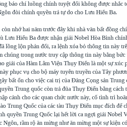
ông báo chí luồng chính tuyệt đối không được nhắc tớ
gôn đòi chính quyền trả tự do cho Lưu Hiểu Ba.
 còn nhớ hai năm trước đây khi nhà văn bất đồng chí
tù Lưu Hiểu Ba được nhận giải Nobel Hòa Bình chín
 lồng lộn phản đối, ra lệnh xóa bỏ thông tin này trê
n chúng trong nước truy cập thông tin này bằng bức 
trao giải của Hàm Lâm Viện Thụy Điển là một sự xúc 
 này phục vụ cho bộ máy tuyên truyền của Tây phươ
gây bất ổn cho việc cai trị của Đảng Cọng sản Trung
 quyền Trung quốc còn trả đũa Thụy Điển bằng cách t
ập cảnh cho các quan chức nước này, cố tình trì hoã
vào Trung Quốc của các tàu Thụy Điển mục đích để c
ính quyền Trung Quốc lại hết lời ca ngợi giải Nobel
 Ngôn, rầm rộ ăn mừng như ăn mừng một sự kiện có