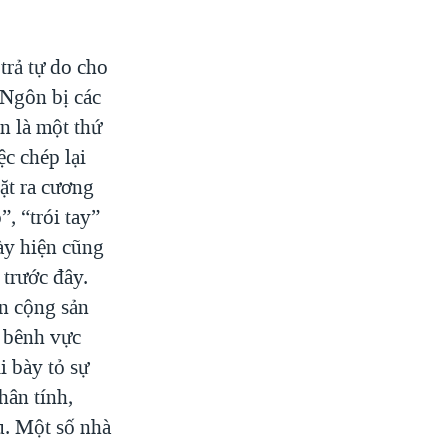
trả tự do cho
 Ngôn bị các
n là một thứ
c chép lại
ặt ra cương
, “trói tay”
này hiện cũng
 trước đây.
n cộng sản
ể bênh vực
i bày tỏ sự
hân tính,
u. Một số nhà