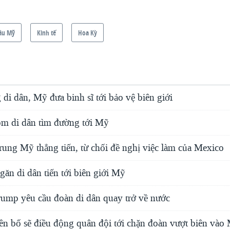
âu Mỹ
Kinh tế
Hoa Kỳ
 di dân, Mỹ đưa binh sĩ tới bảo vệ biên giới
m di dân tìm đường tới Mỹ
rung Mỹ thẳng tiến, từ chối đề nghị việc làm của Mexico
ăn di dân tiến tới biên giới Mỹ
ump yêu cầu đoàn di dân quay trở về nước
n bố sẽ điều động quân đội tới chặn đoàn vượt biên vào