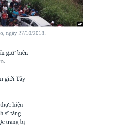
co, ngày 27/10/2018.
n giữ’ biên
co.
ên giới Tây
thực hiện
h sĩ tăng
c trang bị