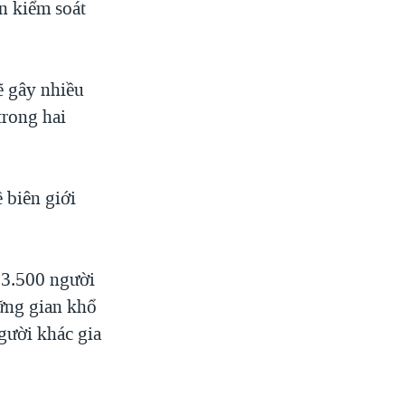
n kiểm soát
ẽ gây nhiều
trong hai
 biên giới
 3.500 người
hững gian khổ
gười khác gia