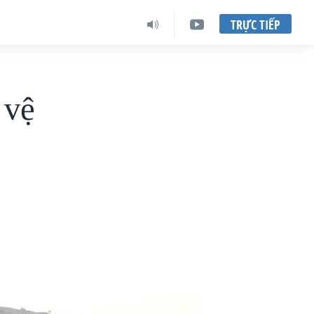
TRỰC TIẾP
 vệ