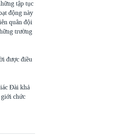
hững tập tục
hoạt động này
iên quân đội
những trường
ời được điều
iác Đài khả
 giới chức