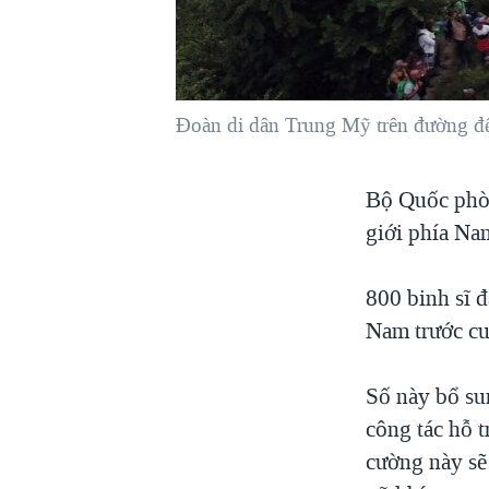
VIỆT NAM
NGƯ DÂN VIỆT VÀ LÀN SÓNG
TRỘM HẢI SÂM
Đoàn di dân Trung Mỹ trên đường đến
BÊN KIA QUỐC LỘ: TIẾNG VỌNG
TỪ NÔNG THÔN MỸ
QUAN HỆ VIỆT MỸ
Bộ Quốc phòn
giới phía Na
800 binh sĩ đ
Nam trước cu
Số này bổ su
công tác hỗ t
cường này sẽ