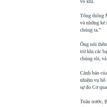
võ khí.
Tổng thống M
và những kẻ r
chúng ta.”
Ông nói thêm
trừ khi các b
chúng tôi, v
Cảnh báo của
nhiệm vụ hỗ 
sự do Cơ qua
Tuần trước, 