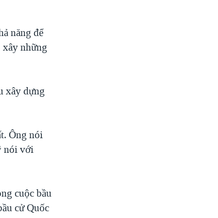
khả năng để
p xây những
ệu xây dựng
ất. Ông nói
ỹ nói với
.
ong cuộc bầu
 bầu cử Quốc