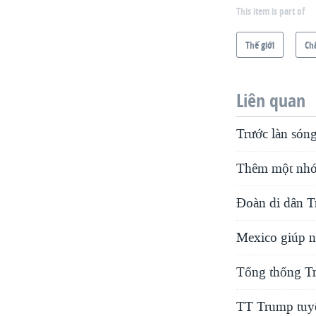
This item is part of
Thế giới
Ch
Liên quan
Trước làn sóng
Thêm một nhó
Đoàn di dân T
Mexico giúp ng
Tổng thống Tr
TT Trump tuyê