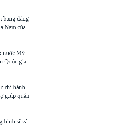
n băng đảng
hía Nam của
ào nước Mỹ
ấn Quốc gia
u thi hành
rợ giúp quân
 binh sĩ và