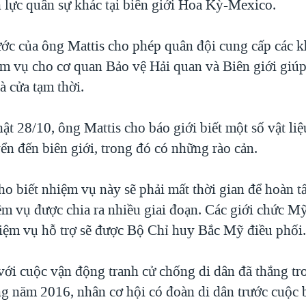
lực quân sự khác tại biên giới Hoa Kỳ-Mexico.
ước của ông Mattis cho phép quân đội cung cấp các 
ệm vụ cho cơ quan Bảo vệ Hải quan và Biên giới giú
à cửa tạm thời.
t 28/10, ông Mattis cho báo giới biết một số vật li
ển đến biên giới, trong đó có những rào cản.
o biết nhiệm vụ này sẽ phải mất thời gian để hoàn t
ệm vụ được chia ra nhiều giai đoạn. Các giới chức M
hiệm vụ hỗ trợ sẽ được Bộ Chỉ huy Bắc Mỹ điều phối
ới cuộc vận động tranh cử chống di dân đã thắng tr
g năm 2016, nhân cơ hội có đoàn di dân trước cuộc