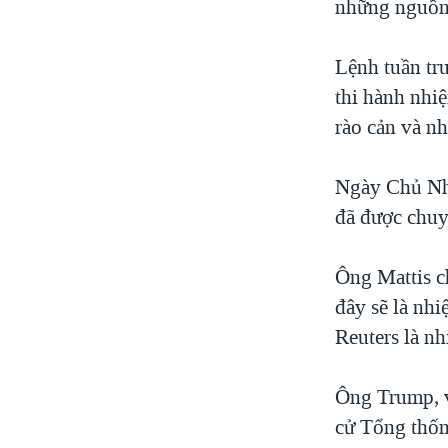
những nguồn 
Lệnh tuần tr
thi hành nhi
rào cản và nh
Ngày Chủ Nhậ
đã được chuy
Ông Mattis ch
đây sẽ là nhi
Reuters là n
Ông Trump, v
cử Tổng thốn