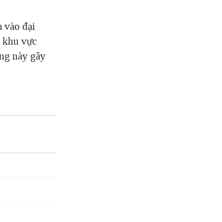
 vào đại
 khu vực
ông này gây