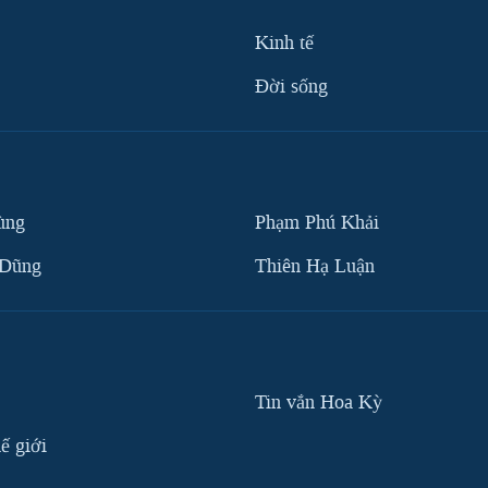
Kinh tế
Ðời sống
ùng
Phạm Phú Khải
 Dũng
Thiên Hạ Luận
Tin vắn Hoa Kỳ
ế giới