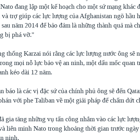
 Nato đang lập một kế hoạch cho một sứ mạng khác 
 và trợ giúp các lực lượng của Afghanistan ngõ hầu h
a sau năm 2014 để bảo đảm là những thành quả mà ch
g bị phá vỡ."
 thống Karzai nói rằng các lực lượng nước ông sẽ n
 trong mọi nỗ lực bảo vệ an ninh, một dấu mốc quan t
ranh kéo dài 12 năm.
 báo là các vị đặc sứ của chính phủ ông sẽ đến Qata
phán với phe Taliban về một giải pháp để chấm dứt ch
đã gia tăng những vụ tấn công nhắm vào các lực lượ
và liên minh Nato trong khoảng thời gian trước ngày
an ninh.