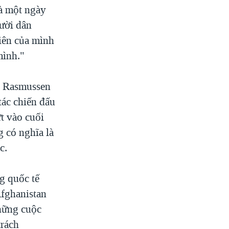
là một ngày
gười dân
iên của mình
mình."
h Rasmussen
tác chiến đấu
t vào cuối
 có nghĩa là
c.
g quốc tế
Afghanistan
hững cuộc
trách