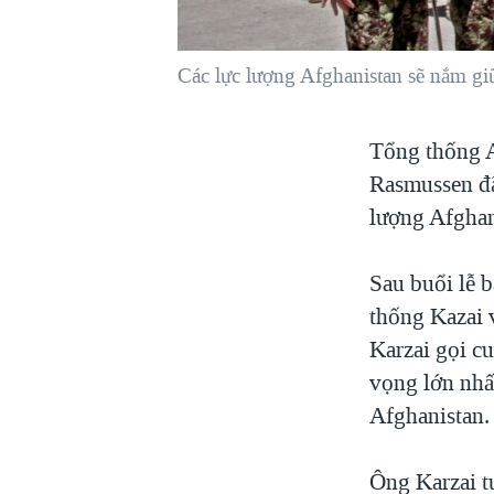
VIỆT NAM
NGƯ DÂN VIỆT VÀ LÀN SÓNG
Các lực lượng Afghanistan sẽ nắm giữ
TRỘM HẢI SÂM
BÊN KIA QUỐC LỘ: TIẾNG VỌNG
Tổng thống A
TỪ NÔNG THÔN MỸ
Rasmussen đã 
QUAN HỆ VIỆT MỸ
lượng Afghani
Sau buổi lễ 
thống Kazai 
Karzai gọi c
vọng lớn nhấ
Afghanistan.
Ông Karzai t