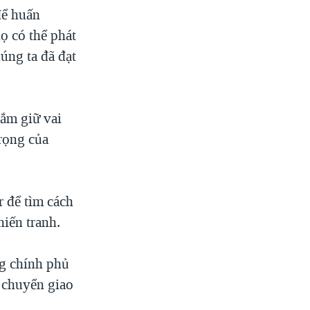
để huấn
ọ có thể phát
úng ta đã đạt
ắm giữ vai
rọng của
r để tìm cách
iến tranh.
ng chính phủ
 chuyển giao