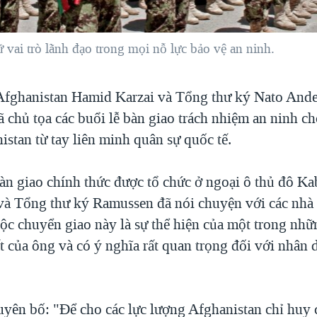
 vai trò lãnh đạo trong mọi nỗ lực bảo vệ an ninh.
fghanistan Hamid Karzai và Tổng thư ký Nato And
chủ tọa các buổi lễ bàn giao trách nhiệm an ninh ch
stan từ tay liên minh quân sự quốc tế.
bàn giao chính thức được tổ chức ở ngoại ô thủ đô K
và Tổng thư ký Ramussen đã nói chuyện với các nhà
uộc chuyển giao này là sự thể hiện của một trong nh
t của ông và có ý nghĩa rất quan trọng đối với nhân 
uyên bố: "Để cho các lực lượng Afghanistan chỉ huy