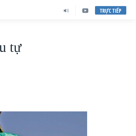
TRỰC TIẾP
u tự