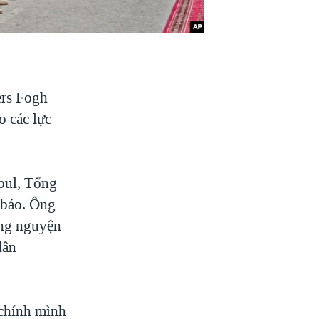
ers Fogh
o các lực
abul, Tổng
 báo. Ông
ững nguyện
dân
 chính mình