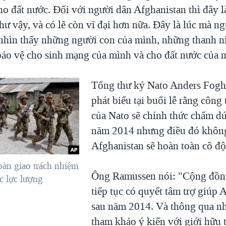
ho đất nước. Đối với người dân Afghanistan thì đây 
hư vậy, và có lẽ còn vĩ đại hơn nữa. Đây là lúc mà n
nhìn thấy những người con của mình, những thanh n
bảo vệ cho sinh mạng của mình và cho đất nước của 
Tổng thư ký Nato Anders Fog
phát biểu tại buổi lễ rằng công 
của Nato sẽ chính thức chấm dứ
năm 2014 nhưng điều đó không
Afghanistan sẽ hoàn toàn cô độ
bàn giao trách nhiệm
Ông Ramussen nói: "Cộng đồn
c lực lượng
tiếp tục có quyết tâm trợ giúp 
sau năm 2014. Và thông qua n
tham khảo ý kiến với giới hữu 