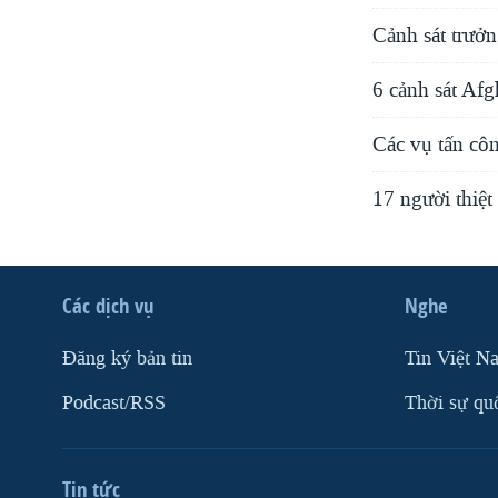
Cảnh sát trưởn
6 cảnh sát Afg
Các vụ tấn cô
17 người thiệt
Các dịch vụ
Nghe
Ðăng ký bản tin
Tin Việt N
Podcast/RSS
Thời sự qu
Tin tức