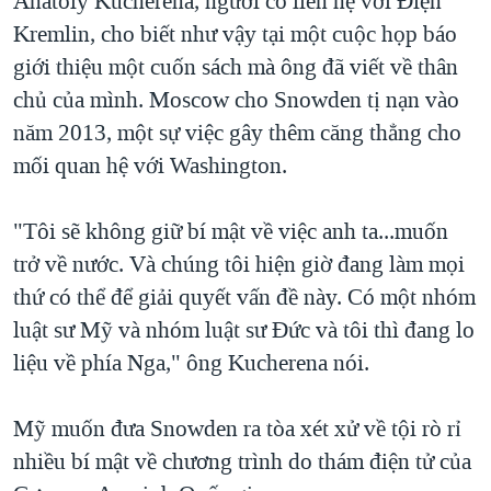
Anatoly Kucherena, người có liên hệ với Điện
QUAN HỆ VIỆT MỸ
Kremlin, cho biết như vậy tại một cuộc họp báo
giới thiệu một cuốn sách mà ông đã viết về thân
chủ của mình. Moscow cho Snowden tị nạn vào
năm 2013, một sự việc gây thêm căng thẳng cho
mối quan hệ với Washington.
"Tôi sẽ không giữ bí mật về việc anh ta...muốn
trở về nước. Và chúng tôi hiện giờ đang làm mọi
thứ có thể để giải quyết vấn đề này. Có một nhóm
luật sư Mỹ và nhóm luật sư Đức và tôi thì đang lo
liệu về phía Nga," ông Kucherena nói.
Mỹ muốn đưa Snowden ra tòa xét xử về tội rò rỉ
nhiều bí mật về chương trình do thám điện tử của