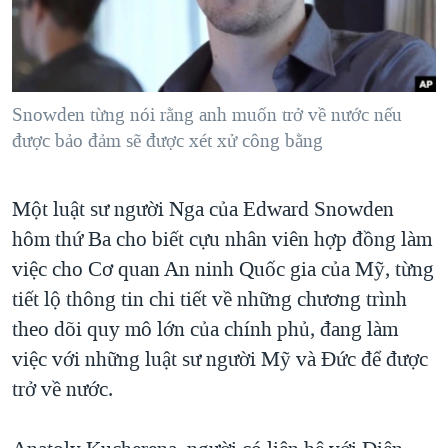
TẠI
VIDEO
"Tìm"
NGƯỜI VIỆT HẢI NGOẠI
HÀNH TRÌNH BẦU CỬ 2024
NGHE
ĐỜI SỐNG
MỘT NĂM CHIẾN TRANH TẠI DẢI GAZA
KINH TẾ
MẠNG XÃ HỘI
Snowden từng nói rằng anh muốn trở về nước nếu
GIẢI MÃ VÀNH ĐAI & CON ĐƯỜNG
KHOA HỌC
được bảo đảm sẽ được xét xử công bằng
NGÀY TỊ NẠN THẾ GIỚI
SỨC KHOẺ
TRỊNH VĨNH BÌNH - NGƯỜI HẠ 'BÊN THẮNG CUỘC'
Ngôn ngữ khác
VĂN HOÁ
Một luật sư người Nga của Edward Snowden
GROUND ZERO – XƯA VÀ NAY
hôm thứ Ba cho biết cựu nhân viên hợp đồng làm
THỂ THAO
CHI PHÍ CHIẾN TRANH AFGHANISTAN
việc cho Cơ quan An ninh Quốc gia của Mỹ, từng
GIÁO DỤC
CÁC GIÁ TRỊ CỘNG HÒA Ở VIỆT NAM
tiết lộ thông tin chi tiết về những chương trình
theo dõi quy mô lớn của chính phủ, đang làm
THƯỢNG ĐỈNH TRUMP-KIM TẠI VIỆT NAM
việc với những luật sư người Mỹ và Đức để được
TRỊNH VĨNH BÌNH VS. CHÍNH PHỦ VIỆT NAM
trở về nước.
NGƯ DÂN VIỆT VÀ LÀN SÓNG TRỘM HẢI SÂM
BÊN KIA QUỐC LỘ: TIẾNG VỌNG TỪ NÔNG THÔN MỸ