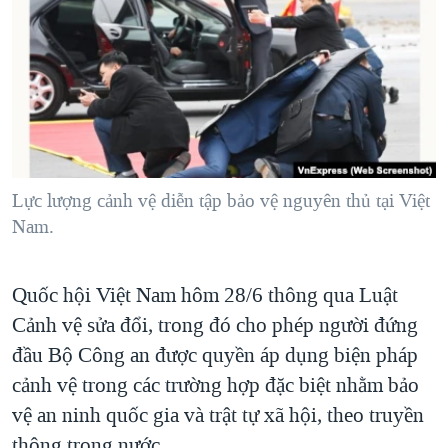
TẠI
VIDEO
"Tìm"
NGƯỜI VIỆT HẢI NGOẠI
HÀNH TRÌNH BẦU CỬ 2024
NGHE
ĐỜI SỐNG
MỘT NĂM CHIẾN TRANH TẠI DẢI GAZA
KINH TẾ
MẠNG XÃ HỘI
GIẢI MÃ VÀNH ĐAI & CON ĐƯỜNG
KHOA HỌC
NGÀY TỊ NẠN THẾ GIỚI
SỨC KHOẺ
TRỊNH VĨNH BÌNH - NGƯỜI HẠ 'BÊN THẮNG CUỘC'
Lực lượng cảnh vệ diễn tập bảo vệ nguyên thủ tại Việt
Ngôn ngữ khác
VĂN HOÁ
GROUND ZERO – XƯA VÀ NAY
Nam.
THỂ THAO
CHI PHÍ CHIẾN TRANH AFGHANISTAN
GIÁO DỤC
Quốc hội Việt Nam hôm 28/6 thông qua Luật
CÁC GIÁ TRỊ CỘNG HÒA Ở VIỆT NAM
Cảnh vệ sửa đổi, trong đó cho phép người đứng
THƯỢNG ĐỈNH TRUMP-KIM TẠI VIỆT NAM
đầu Bộ Công an được quyền áp dụng biện pháp
TRỊNH VĨNH BÌNH VS. CHÍNH PHỦ VIỆT NAM
cảnh vệ trong các trường hợp đặc biệt nhằm bảo
NGƯ DÂN VIỆT VÀ LÀN SÓNG TRỘM HẢI SÂM
vệ an ninh quốc gia và trật tự xã hội, theo truyền
BÊN KIA QUỐC LỘ: TIẾNG VỌNG TỪ NÔNG THÔN MỸ
thông trong nước.