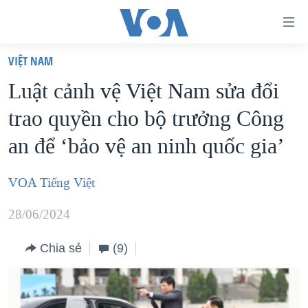
Đường
dẫn
VIỆT NAM
truy
TRANG CHỦ
Luật cảnh vệ Việt Nam sửa đổi
cập
VIỆT NAM
trao quyền cho bộ trưởng Công
Tới
HOA KỲ
nội
an để ‘bảo vệ an ninh quốc gia’
BIỂN ĐÔNG
dung
THẾ GIỚI
chính
VOA Tiếng Việt
BLOG
Tới
28/06/2024
điều
DIỄN ĐÀN
hướng
MỤC
Chia sẻ
(9)
chính
CHUYÊN ĐỀ
TỰ DO BÁO CHÍ
Đi
HỌC TIẾNG ANH
VẠCH TRẦN TIN GIẢ
CHIẾN TRANH THƯƠNG MẠI CỦA MỸ: QUÁ KHỨ VÀ HIỆN
tới