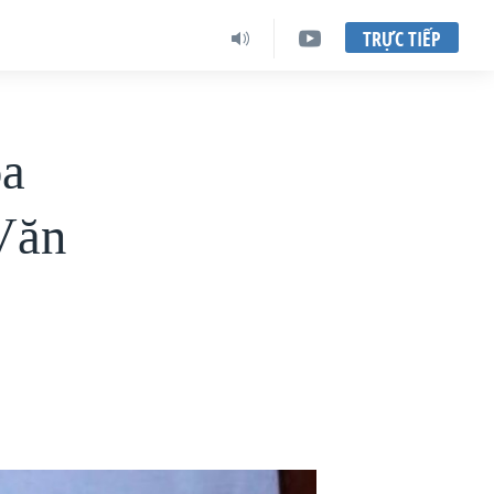
TRỰC TIẾP
òa
Văn