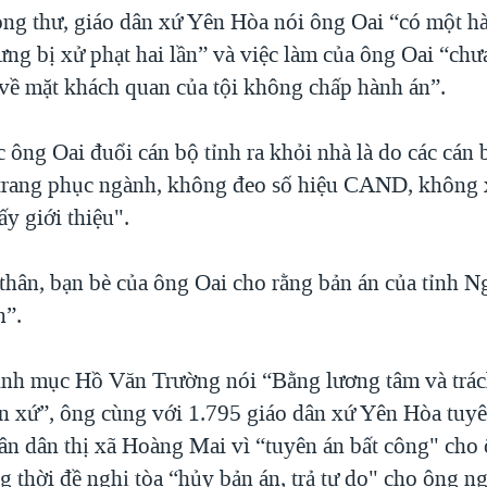
ong thư, giáo dân xứ Yên Hòa nói ông Oai “có một hà
ưng bị xử phạt hai lần” và việc làm của ông Oai “chư
 về mặt khách quan của tội không chấp hành án”.
c ông Oai đuổi cán bộ tỉnh ra khỏi nhà là do các cán
rang phục ngành, không đeo số hiệu CAND, không x
y giới thiệu".
thân, bạn bè của ông Oai cho rằng bản án của tỉnh N
n”.
inh mục Hồ Văn Trường nói “Bằng lương tâm và trá
n xứ”, ông cùng với 1.795 giáo dân xứ Yên Hòa tuy
hân dân thị xã Hoàng Mai vì “tuyên án bất công" ch
 thời đề nghị tòa “hủy bản án, trả tự do" cho ông ng