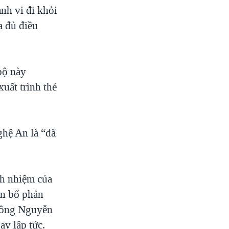
nh vi đi khỏi
a đủ điều
 bộ này
uất trình thẻ
ghệ An là “đã
ch nhiệm của
ên bố phản
o ông Nguyễn
ay lập tức.