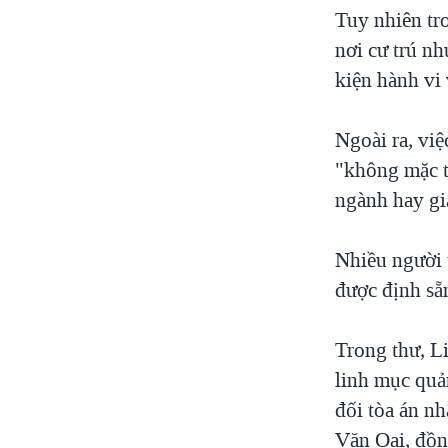
Tuy nhiên tr
nơi cư trú nh
kiện hành vi
Ngoài ra, việ
"không mặc t
ngành hay giấ
Nhiều người 
được định sẵ
Trong thư, L
linh mục quả
đối tòa án n
Văn Oai, đồng