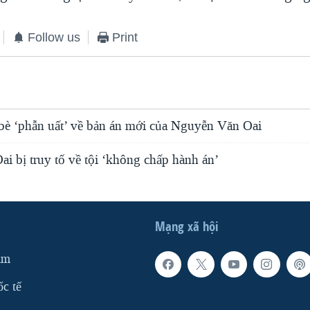
Follow us
Print
 bè ‘phẫn uất’ về bản án mới của Nguyễn Văn Oai
i bị truy tố về tội ‘không chấp hành án’
Mạng xã hội
am
ốc tế