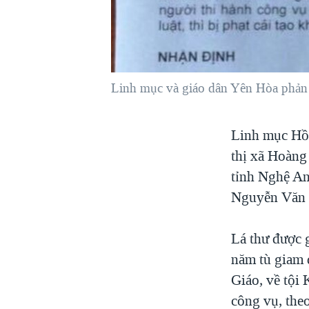
VIỆT NAM
NGƯ DÂN VIỆT VÀ LÀN SÓNG
TRỘM HẢI SÂM
BÊN KIA QUỐC LỘ: TIẾNG VỌNG
Linh mục và giáo dân Yên Hòa phản
TỪ NÔNG THÔN MỸ
QUAN HỆ VIỆT MỸ
Linh mục Hồ 
thị xã Hoàng
tỉnh Nghệ An
Nguyễn Văn 
Lá thư được 
năm tù giam 
Giáo, về tội
công vụ, the