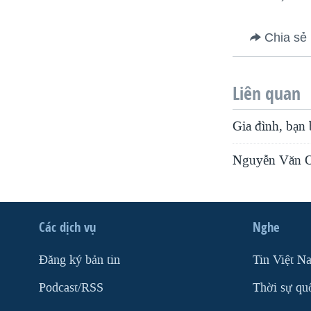
Chia sẻ
Liên quan
Gia đình, bạn
Nguyễn Văn Oa
Các dịch vụ
Nghe
Ðăng ký bản tin
Tin Việt N
Podcast/RSS
Thời sự qu