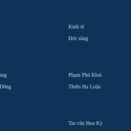
Kinh tế
Ðời sống
ùng
Phạm Phú Khải
 Dũng
Thiên Hạ Luận
Tin vắn Hoa Kỳ