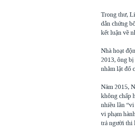
Trong thư, L
dẫn chứng bối
kết luận về n
Nhà hoạt độn
2013, ông bị
nhằm lật đổ 
Năm 2015, Ng
không chấp h
nhiều lần “v
vi phạm hành
trả người thi