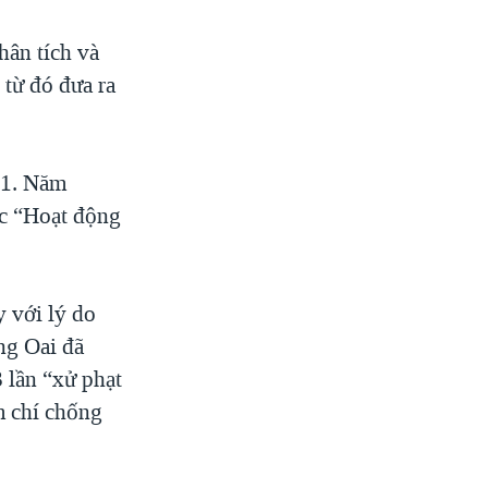
hân tích và
 từ đó đưa ra
11. Năm
ộc “Hoạt động
y với lý do
ng Oai đã
 lần “xử phạt
m chí chống