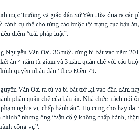
inh mục Trường và giáo dân xứ Yên Hòa đưa ra các p
 cảnh cụ thể cho từng cáo buộc tội trạng của bản án,
hiều điểm “trái pháp luật”.
g Nguyễn Văn Oai, 36 tuổi, từng bị bắt vào năm 20
 kết án 4 năm tù giam và 3 năm quản chế với cáo bu
chính quyền nhân dân” theo Điều 79.
uyễn Văn Oai ra tù và bị bắt trở lại vào đầu năm na
ành phần quản chế của bản án. Nhà chức trách nói ô
i phạm nghĩa vụ chấp hành án”. Họ cũng cho hay đã 3
 chính” nhưng ông “vẫn cố ý không chấp hành, thậ
 hành công vụ”.