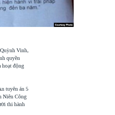
 Quỳnh Vinh,
ính quyền
à hoạt động
An tuyên án 5
nh Niên Công
ười thi hành