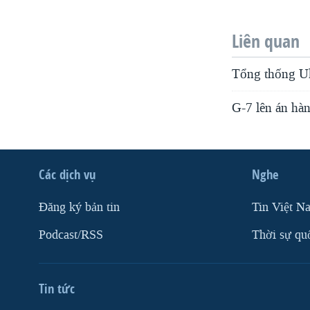
Liên quan
Tổng thống Uk
G-7 lên án hà
Các dịch vụ
Nghe
Ðăng ký bản tin
Tin Việt N
Podcast/RSS
Thời sự qu
Tin tức