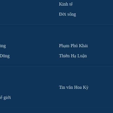
Kinh tế
Ðời sống
ùng
Phạm Phú Khải
 Dũng
Thiên Hạ Luận
Tin vắn Hoa Kỳ
ế giới