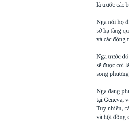
là trước các
Nga nói họ đ
sở hạ tầng q
và các đồng 
Nga trước đó
sẽ được coi 
song phương,
Nga đang phụ
tại Geneva, 
Tuy nhiên, cá
và hội đồng c