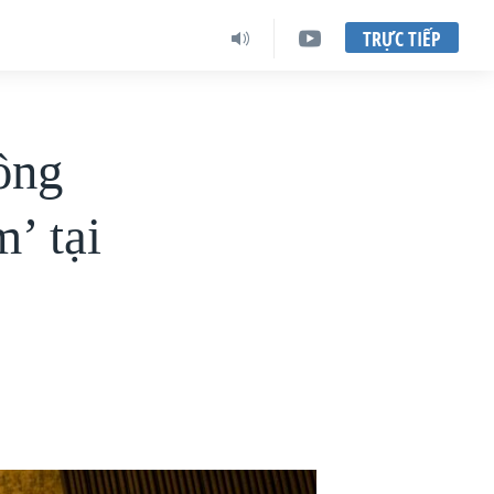
TRỰC TIẾP
ồng
’ tại