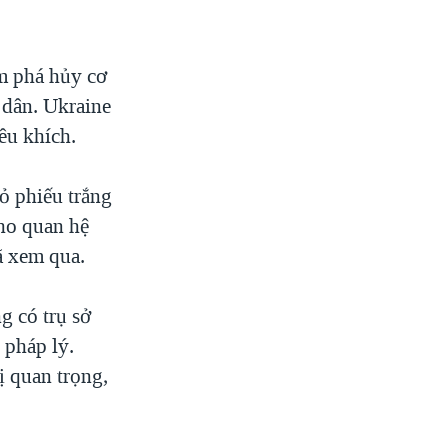
ằm phá hủy cơ
 dân. Ukraine
êu khích.
ỏ phiếu trắng
cho quan hệ
ã xem qua.
g có trụ sở
 pháp lý.
ị quan trọng,