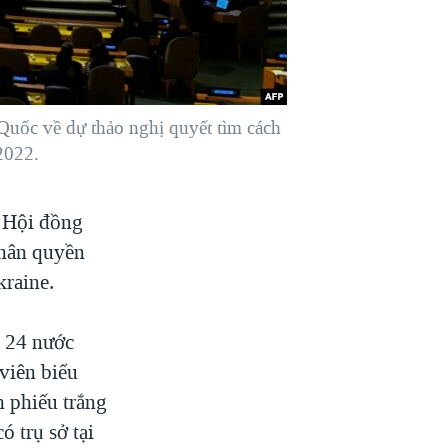
Quốc về dự thảo nghị quyết tìm cách
2022.
 Hội đồng
nhân quyền
kraine.
i 24 nước
viên biểu
h phiếu trắng
 trụ sở tại