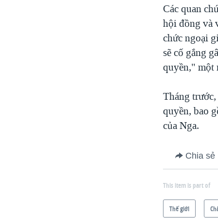
Các quan chứ
hội đồng và 
chức ngoại gi
sẽ cố gắng g
quyền," một 
Tháng trước,
quyền, bao gồ
của Nga.
Chia sẻ
This item is part of
Thế giới
Ch