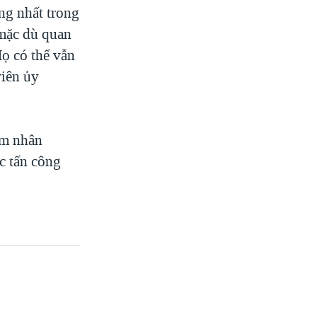
ng nhất trong
 mặc dù quan
Họ có thể vẫn
iên ủy
ạm nhân
ộc tấn công