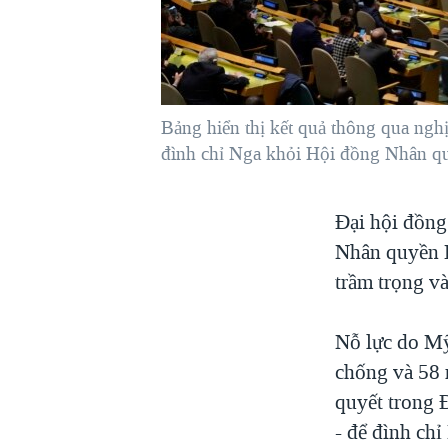
VIỆT NAM
NGƯ DÂN VIỆT VÀ LÀN SÓNG
TRỘM HẢI SÂM
BÊN KIA QUỐC LỘ: TIẾNG VỌNG
Bảng hiển thị kết quả thông qua ngh
TỪ NÔNG THÔN MỸ
đình chỉ Nga khỏi Hội đồng Nhân q
QUAN HỆ VIỆT MỸ
Đại hội đồng
Nhân quyền L
trầm trọng v
Nỗ lực do Mỹ
chống và 58 
quyết trong 
- để đình ch