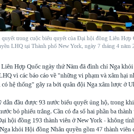
ị quyết trong cuộc biểu quyết của Đại hội đồng Liên Hợp 
uyền LHQ tại Thành phố New York, ngày 7 tháng 4 năm 
 Liên Hợp Quốc ngày thứ Năm đã đình chỉ Nga khỏi
HQ vì các báo cáo về "những vi phạm và xâm hại 
à có hệ thống" gây ra bởi quân đội Nga xâm lược ở U
 dẫn đầu được 93 nước biểu quyết ủng hộ, trong kh
nước bỏ phiếu trắng. Cần có đa số hai phần ba thành 
Đại hội đồng 193 thành viên ở New York - không tín
ỉ Nga khỏi Hội đồng Nhân quyền gồm 47 thành viên có