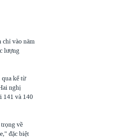
nh chỉ vào năm
ực lượng
 qua kể từ
Hai nghị
ới 141 và 140
 trọng về
," đặc biệt