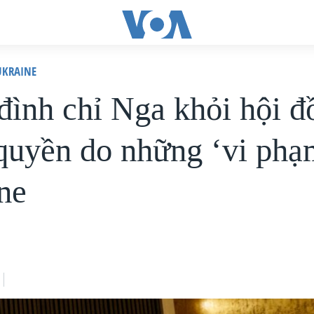
KRAINE
ình chỉ Nga khỏi hội đ
quyền do những ‘vi phạm
ne