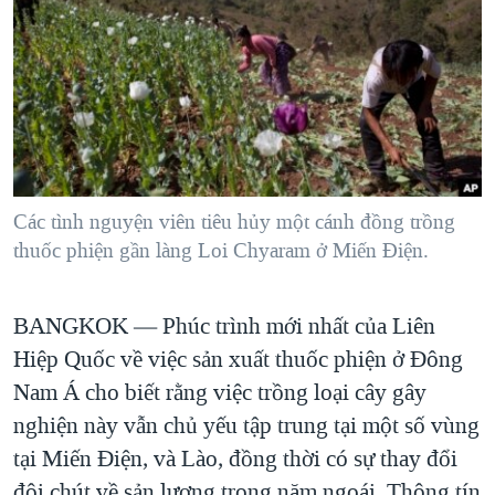
TẠI
VIDEO
"Tìm"
NGƯỜI VIỆT HẢI NGOẠI
HÀNH TRÌNH BẦU CỬ 2024
NGHE
ĐỜI SỐNG
MỘT NĂM CHIẾN TRANH TẠI DẢI GAZA
KINH TẾ
MẠNG XÃ HỘI
GIẢI MÃ VÀNH ĐAI & CON ĐƯỜNG
KHOA HỌC
NGÀY TỊ NẠN THẾ GIỚI
SỨC KHOẺ
TRỊNH VĨNH BÌNH - NGƯỜI HẠ 'BÊN THẮNG CUỘC'
Các tình nguyện viên tiêu hủy một cánh đồng trồng
Ngôn ngữ khác
VĂN HOÁ
GROUND ZERO – XƯA VÀ NAY
thuốc phiện gần làng Loi Chyaram ở Miến Điện.
THỂ THAO
CHI PHÍ CHIẾN TRANH AFGHANISTAN
GIÁO DỤC
BANGKOK —
Phúc trình mới nhất của Liên
CÁC GIÁ TRỊ CỘNG HÒA Ở VIỆT NAM
Hiệp Quốc về việc sản xuất thuốc phiện ở Đông
THƯỢNG ĐỈNH TRUMP-KIM TẠI VIỆT NAM
Nam Á cho biết rằng việc trồng loại cây gây
TRỊNH VĨNH BÌNH VS. CHÍNH PHỦ VIỆT NAM
nghiện này vẫn chủ yếu tập trung tại một số vùng
NGƯ DÂN VIỆT VÀ LÀN SÓNG TRỘM HẢI SÂM
tại Miến Điện, và Lào, đồng thời có sự thay đổi
BÊN KIA QUỐC LỘ: TIẾNG VỌNG TỪ NÔNG THÔN MỸ
đôi chút về sản lượng trong năm ngoái. Thông tín