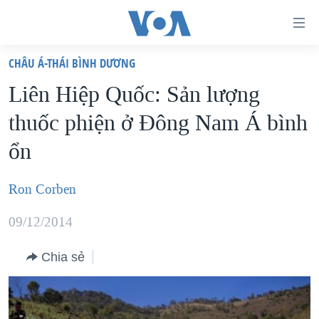
Đường
dẫn
CHÂU Á-THÁI BÌNH DƯƠNG
truy
TRANG CHỦ
Liên Hiệp Quốc: Sản lượng
cập
VIỆT NAM
thuốc phiện ở Đông Nam Á bình
Tới
HOA KỲ
nội
ổn
BIỂN ĐÔNG
dung
THẾ GIỚI
chính
Ron Corben
BLOG
Tới
09/12/2014
điều
DIỄN ĐÀN
hướng
MỤC
Chia sẻ
chính
CHUYÊN ĐỀ
TỰ DO BÁO CHÍ
Đi
HỌC TIẾNG ANH
VẠCH TRẦN TIN GIẢ
CHIẾN TRANH THƯƠNG MẠI CỦA MỸ: QUÁ KHỨ VÀ HIỆN
tới