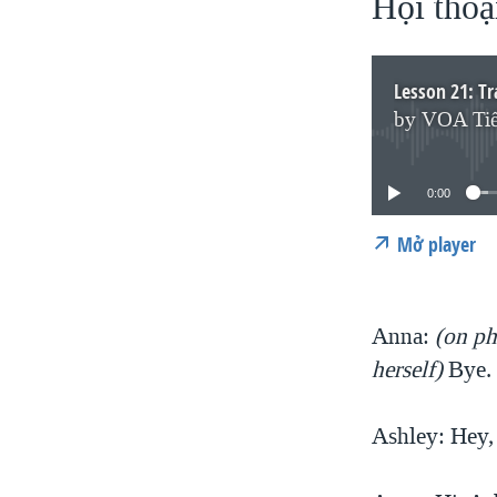
Hội thoạ
Lesson 21: Tr
by
VOA Tiế
0:00
Mở player
Anna:
(on ph
herself)
Bye. 
Ashley: Hey,