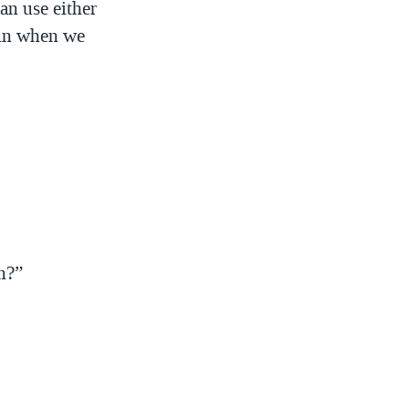
n use either
 in when we
n?”