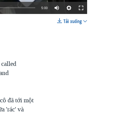
5:00
Tải xuống
EMBED
SHARE
 called
and
cô đã tới một
a 'rác' và