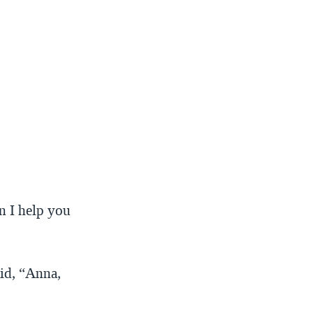
 I help you
aid, “Anna,