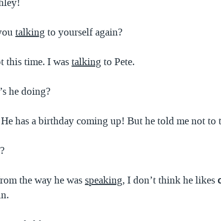
hley!
 you
talking
to yourself again?
 this time. I was
talking
to Pete.
s he doing?
He has a birthday coming up! But he told me not to t
?
from the way he was
speaking
, I don’t think he likes
un.