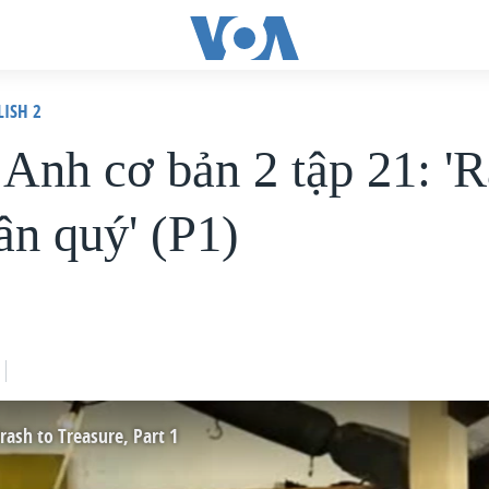
LISH 2
 Anh cơ bản 2 tập 21: '
ân quý' (P1)
Trash to Treasure, Part 1