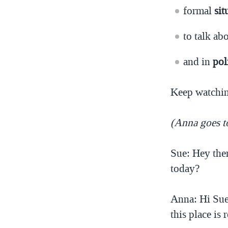
formal
sit
to talk a
and in
pol
Keep watchin
(Anna goes 
Sue: Hey the
today?
Anna: Hi Sue,
this place is 