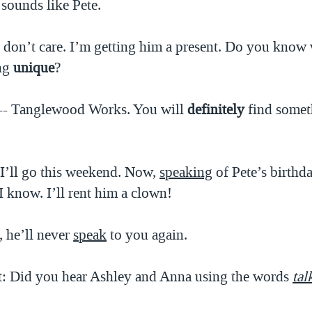
sounds like Pete.
 don’t care. I’m getting him a present. Do you know 
ng
unique
?
 -- Tanglewood Works. You will
definitely
find somet
 I’ll go this weekend. Now,
speaking
of Pete’s birthda
I know. I’ll rent him a clown!
, he’ll never
speak
to you again.
t: Did you hear Ashley and Anna using the words
tal