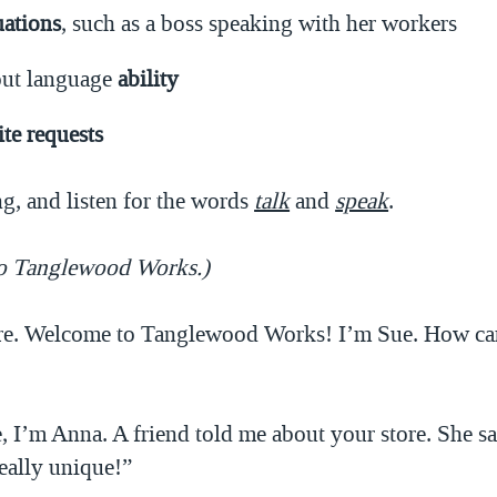
uations
, such as a boss speaking with her workers
bout language
ability
ite requests
g, and listen for the words
talk
and
speak
.
to Tanglewood Works.)
re. Welcome to Tanglewood Works! I’m Sue. How can
 I’m Anna. A friend told me about your store. She s
really unique!”