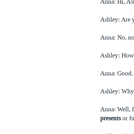
Anna: Hi, As
Ashley: Are
Anna: No, not
Ashley: How’
Anna: Good. 
Ashley: Why
Anna: Well, 
presents
or f