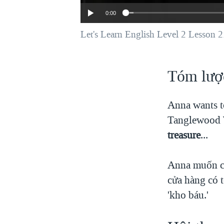
VIỆT NAM
0:00
NGƯ DÂN VIỆT VÀ LÀN SÓNG
Let's Learn English Level 2 Lesson 21
TRỘM HẢI SÂM
BÊN KIA QUỐC LỘ: TIẾNG VỌNG
TỪ NÔNG THÔN MỸ
Tóm lượ
QUAN HỆ VIỆT MỸ
Anna wants to 
Tanglewood W
treasure
...
Anna muốn ch
cửa hàng có t
'kho báu.'