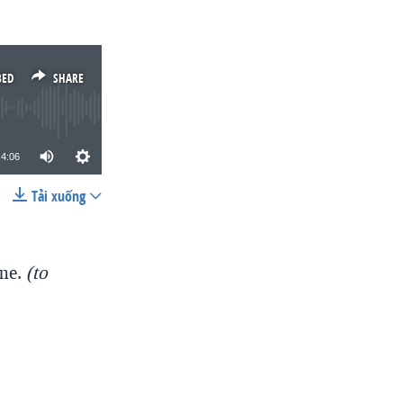
BED
SHARE
4:06
Tải xuống
SHARE
one.
(to