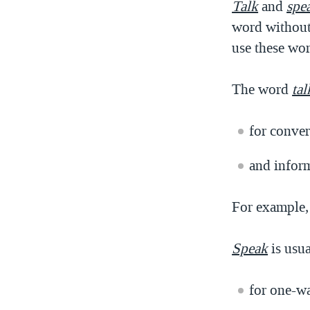
Talk
and
spe
word without
use these wor
The word
tal
for conve
and inform
For example,
Speak
is usua
for one-w