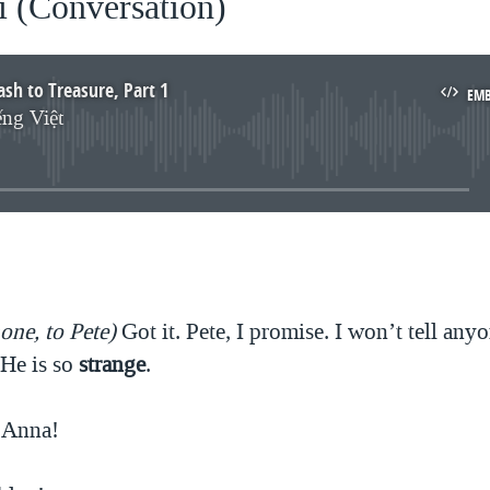
i (Conversation)
ash to Treasure, Part 1
EM
ng Việt
No media source currently available
EMBED
one, to Pete)
Got it. Pete, I promise. I won’t tell any
He is so
strange
.
 Anna!