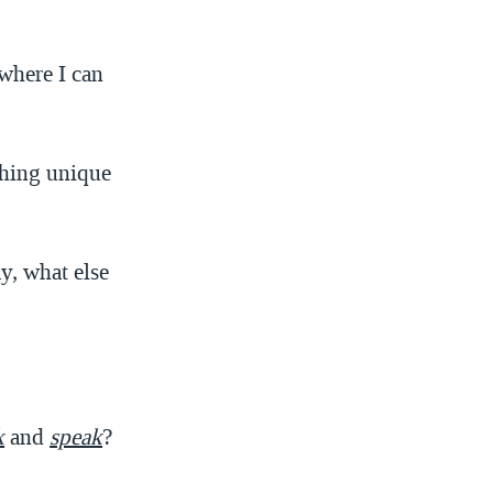
where I can
hing unique
y, what else
k
and
speak
?