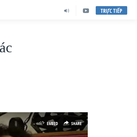
TRỰC TIẾP
Rác
EMBED
SHARE