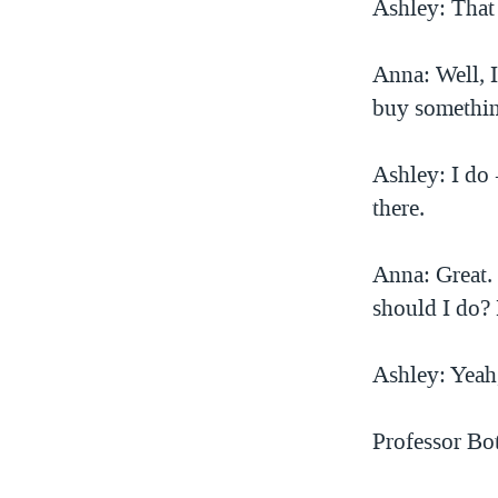
Ashley: That 
Anna: Well, I
buy somethi
Ashley: I do
there.
Anna: Great.
should I do? 
Ashley: Yeah
Professor Bo