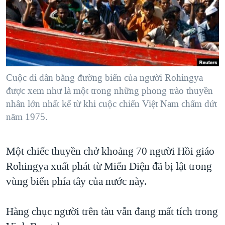
TẠI
VIDEO
"Tìm"
NGƯỜI VIỆT HẢI NGOẠI
HÀNH TRÌNH BẦU CỬ 2024
NGHE
ĐỜI SỐNG
MỘT NĂM CHIẾN TRANH TẠI DẢI GAZA
KINH TẾ
MẠNG XÃ HỘI
GIẢI MÃ VÀNH ĐAI & CON ĐƯỜNG
KHOA HỌC
NGÀY TỊ NẠN THẾ GIỚI
Cuộc di dân bằng đường biển của người Rohingya
SỨC KHOẺ
được xem như là một trong những phong trào thuyền
TRỊNH VĨNH BÌNH - NGƯỜI HẠ 'BÊN THẮNG CUỘC'
Ngôn ngữ khác
VĂN HOÁ
nhân lớn nhất kể từ khi cuộc chiến Việt Nam chấm dứt
GROUND ZERO – XƯA VÀ NAY
năm 1975.
THỂ THAO
CHI PHÍ CHIẾN TRANH AFGHANISTAN
GIÁO DỤC
CÁC GIÁ TRỊ CỘNG HÒA Ở VIỆT NAM
Một chiếc thuyền chở khoảng 70 người Hồi giáo
Rohingya xuất phát từ Miến Ðiện đã bị lật trong
THƯỢNG ĐỈNH TRUMP-KIM TẠI VIỆT NAM
vùng biển phía tây của nước này.
TRỊNH VĨNH BÌNH VS. CHÍNH PHỦ VIỆT NAM
NGƯ DÂN VIỆT VÀ LÀN SÓNG TRỘM HẢI SÂM
Hàng chục người trên tàu vẫn đang mất tích trong
BÊN KIA QUỐC LỘ: TIẾNG VỌNG TỪ NÔNG THÔN MỸ