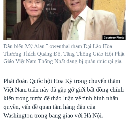
TẠI
VIDEO
"Tìm"
NGƯỜI VIỆT HẢI NGOẠI
HÀNH TRÌNH BẦU CỬ 2024
NGHE
ĐỜI SỐNG
MỘT NĂM CHIẾN TRANH TẠI DẢI GAZA
KINH TẾ
MẠNG XÃ HỘI
GIẢI MÃ VÀNH ĐAI & CON ĐƯỜNG
KHOA HỌC
NGÀY TỊ NẠN THẾ GIỚI
Dân biểu Mỹ Alan Lowenthal thăm Đại Lão Hòa
SỨC KHOẺ
Thượng Thích Quảng Độ, Tăng Thống Giáo Hội Phật
TRỊNH VĨNH BÌNH - NGƯỜI HẠ 'BÊN THẮNG CUỘC'
Ngôn ngữ khác
VĂN HOÁ
Giáo Việt Nam Thống Nhất đang bị quản thúc tại gia.
GROUND ZERO – XƯA VÀ NAY
THỂ THAO
CHI PHÍ CHIẾN TRANH AFGHANISTAN
GIÁO DỤC
Phái đoàn Quốc hội Hoa Kỳ trong chuyến thăm
CÁC GIÁ TRỊ CỘNG HÒA Ở VIỆT NAM
Việt Nam tuần này đã gặp gỡ giới bất đồng chính
THƯỢNG ĐỈNH TRUMP-KIM TẠI VIỆT NAM
kiến trong nước để thảo luận về tình hình nhân
TRỊNH VĨNH BÌNH VS. CHÍNH PHỦ VIỆT NAM
quyền, vấn đề quan tâm hàng đầu của
Washington trong bang giao với Hà Nội.
NGƯ DÂN VIỆT VÀ LÀN SÓNG TRỘM HẢI SÂM
BÊN KIA QUỐC LỘ: TIẾNG VỌNG TỪ NÔNG THÔN MỸ