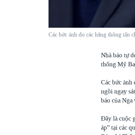
VIỆT NAM
NGƯ DÂN VIỆT VÀ LÀN SÓNG
TRỘM HẢI SÂM
Các bức ảnh do các hãng thông tấn c
BÊN KIA QUỐC LỘ: TIẾNG VỌNG
TỪ NÔNG THÔN MỸ
QUAN HỆ VIỆT MỸ
Nhà báo tự d
thống Mỹ Ba
Các bức ảnh 
ngồi ngay sá
báo của Nga 
Đây là cuộc 
áp” tại các 