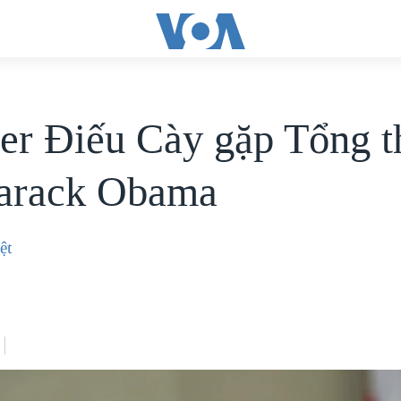
er Điếu Cày gặp Tổng t
arack Obama
ệt