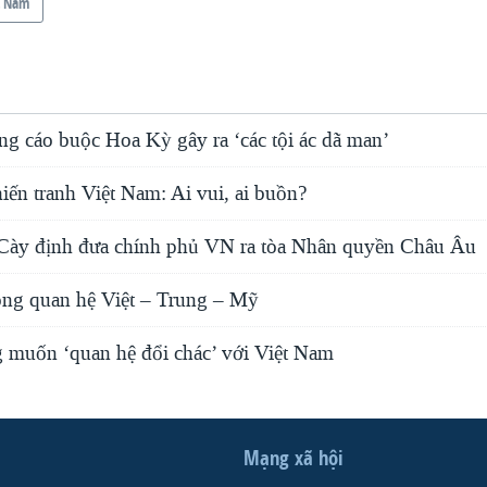
t Nam
g cáo buộc Hoa Kỳ gây ra ‘các tội ác dã man’
ến tranh Việt Nam: Ai vui, ai buồn?
Cày định đưa chính phủ VN ra tòa Nhân quyền Châu Âu
ng quan hệ Việt – Trung – Mỹ
muốn ‘quan hệ đổi chác’ với Việt Nam
Mạng xã hội