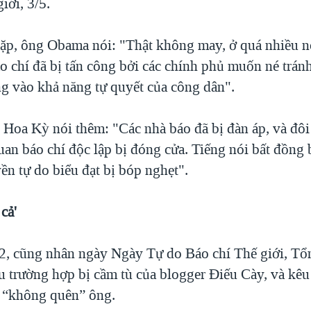
iới, 3/5.
ặp, ông Obama nói: "Thật không may, ở quá nhiều nơ
áo chí đã bị tấn công bởi các chính phủ muốn né tránh
ng vào khả năng tự quyết của công dân".
Hoa Kỳ nói thêm: "Các nhà báo đã bị đàn áp, và đôi 
uan báo chí độc lập bị đóng cửa. Tiếng nói bất đồng 
ền tự do biểu đạt bị bóp nghẹt".
cả'
, cũng nhân ngày Ngày Tự do Báo chí Thế giới, Tổ
 trường hợp bị cầm tù của blogger Điếu Cày, và kêu
 “không quên” ông.