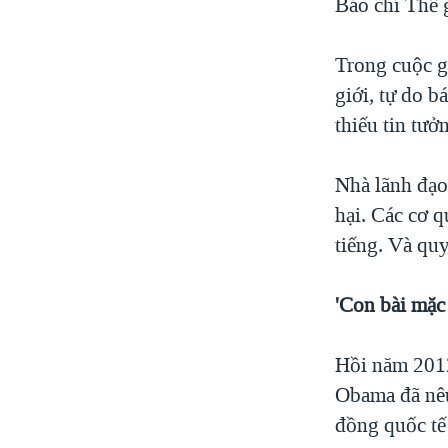
Báo chí Thế g
Trong cuộc g
giới, tự do b
thiếu tin tưở
Nhà lãnh đạo 
hại. Các cơ q
tiếng. Và quy
'Con bài mặc 
Hồi năm 2012
Obama đã nêu
đồng quốc tế