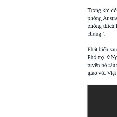
Trong khi đó
phòng Austra
phóng thích l
chung”.
Phát biểu sa
Phó trợ lý N
tuyên bố rằn
giao với Việ