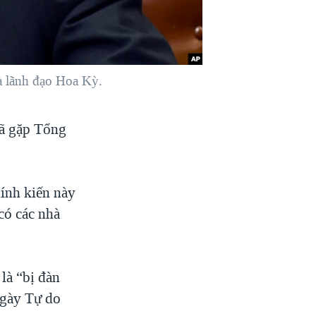
à lãnh đạo Hoa Kỳ.
đã gặp Tổng
hính kiến này
có các nhà
là “bị đàn
Ngày Tự do