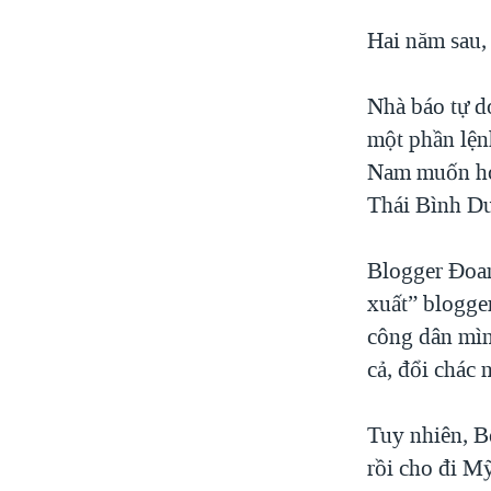
Hai năm sau,
Nhà báo tự d
một phần lện
Nam muốn hoà
Thái Bình Dươ
Blogger Đoan
xuất” blogge
công dân mìn
cả, đổi chác 
Tuy nhiên, B
rồi cho đi Mỹ