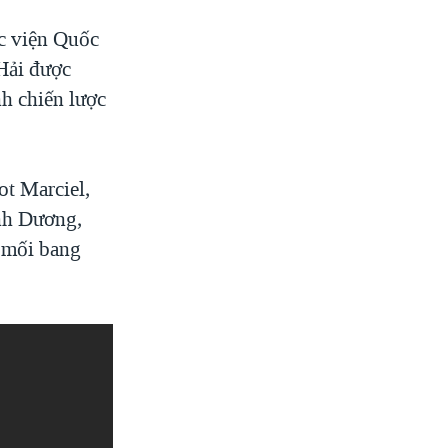
ọc viện Quốc
Hải được
nh chiến lược
ot Marciel,
nh Dương,
 mối bang