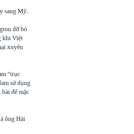
ay sang Mỹ.
ngton dỡ bỏ
 khi Việt
mại xuyên
am “trục
 Nam sử dụng
 bài để mặc
hả ông Hải