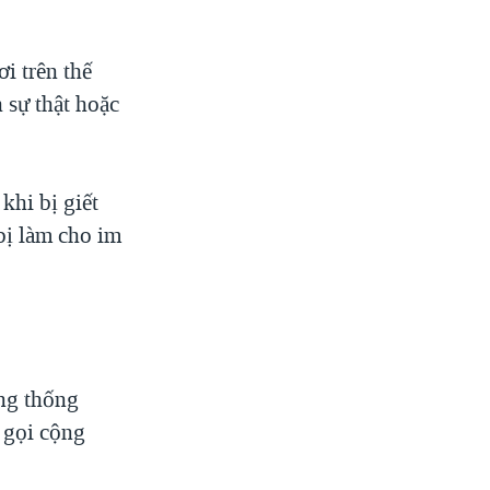
i trên thế
 sự thật hoặc
khi bị giết
bị làm cho im
ng thống
 gọi cộng