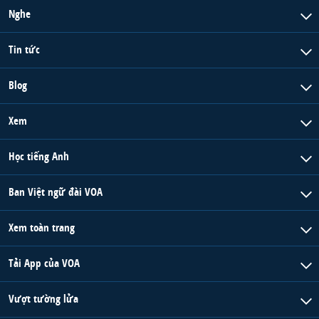
Nghe
Tin tức
Blog
Xem
Học tiếng Anh
Ban Việt ngữ đài VOA
Xem toàn trang
Tải App của VOA
Vượt tường lửa