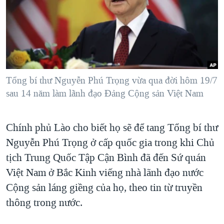
TẠI
VIDEO
"Tìm"
NGƯỜI VIỆT HẢI NGOẠI
HÀNH TRÌNH BẦU CỬ 2024
NGHE
ĐỜI SỐNG
MỘT NĂM CHIẾN TRANH TẠI DẢI GAZA
KINH TẾ
MẠNG XÃ HỘI
GIẢI MÃ VÀNH ĐAI & CON ĐƯỜNG
KHOA HỌC
NGÀY TỊ NẠN THẾ GIỚI
Tổng bí thư Nguyễn Phú Trọng vừa qua đời hôm 19/7
SỨC KHOẺ
sau 14 năm làm lãnh đạo Đảng Cộng sản Việt Nam
TRỊNH VĨNH BÌNH - NGƯỜI HẠ 'BÊN THẮNG CUỘC'
Ngôn ngữ khác
VĂN HOÁ
GROUND ZERO – XƯA VÀ NAY
THỂ THAO
Chính phủ Lào cho biết họ sẽ để tang Tổng bí thư
CHI PHÍ CHIẾN TRANH AFGHANISTAN
GIÁO DỤC
Nguyễn Phú Trọng ở cấp quốc gia trong khi Chủ
CÁC GIÁ TRỊ CỘNG HÒA Ở VIỆT NAM
tịch Trung Quốc Tập Cận Bình đã đến Sứ quán
THƯỢNG ĐỈNH TRUMP-KIM TẠI VIỆT NAM
Việt Nam ở Bắc Kinh viếng nhà lãnh đạo nước
TRỊNH VĨNH BÌNH VS. CHÍNH PHỦ VIỆT NAM
Cộng sản láng giềng của họ, theo tin từ truyền
thông trong nước.
NGƯ DÂN VIỆT VÀ LÀN SÓNG TRỘM HẢI SÂM
BÊN KIA QUỐC LỘ: TIẾNG VỌNG TỪ NÔNG THÔN MỸ