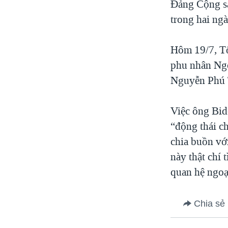
Đảng Cộng sả
trong hai ngà
Hôm 19/7, Tổ
phu nhân Ngô
Nguyễn Phú T
Việc ông Bid
“động thái c
chia buồn với
này thật chí 
quan hệ ngoạ
Chia sẻ