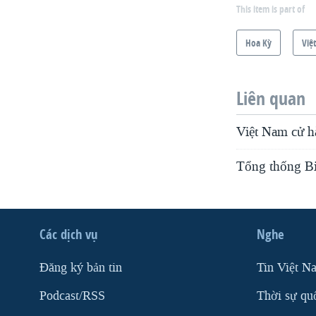
This item is part of
Hoa Kỳ
Việ
Liên quan
Việt Nam cử h
Tổng thống Bi
Các dịch vụ
Nghe
Ðăng ký bản tin
Tin Việt N
Podcast/RSS
Thời sự qu