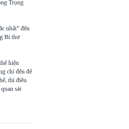
ông Trọng
ắc nhất” đến
g Bí thư
.
thể hiện
ng chỉ đến để
ể, thì điều
 quan sát