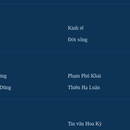
Kinh tế
Ðời sống
ùng
Phạm Phú Khải
 Dũng
Thiên Hạ Luận
Tin vắn Hoa Kỳ