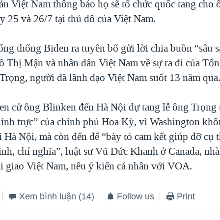
n Việt Nam thông báo họ sẽ tổ chức quốc tang cho 
y 25 và 26/7 tại thủ đô của Việt Nam.
ng thống Biden ra tuyên bố gửi lời chia buồn “sâu s
 Thị Mận và nhân dân Việt Nam về sự ra đi của Tổn
rọng, người đã lãnh đạo Việt Nam suốt 13 năm qua
en cử ông Blinken đến Hà Nội dự tang lễ ông Trọng 
hính trực” của chính phủ Hoa Kỳ, vì Washington khô
 Hà Nội, mà còn đến để “bày tỏ cam kết giúp đỡ cụ th
tình, chí nghĩa”, luật sư Vũ Đức Khanh ở Canada, nhà
i giao Việt Nam, nêu ý kiến cá nhân với VOA.
Xem bình luận
(14)
Follow us
Print