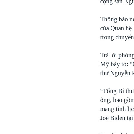
cộng sản Ngu
Thông báo nó
của Quan hệ 
trong chuyến
Trả lời phỏn
Mỹ bày tỏ: “
thư Nguyễn P
“Tổng Bí thư
ông, bao gồm
mang tính lị
Joe Biden tạ