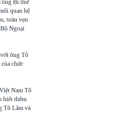
Tổng Bí thư
 mối quan hệ
n, toàn vẹn
n Bộ Ngoại
 với ông Tô
 của chức
 Việt Nam Tô
 biết thêm
ng Tô Lâm và