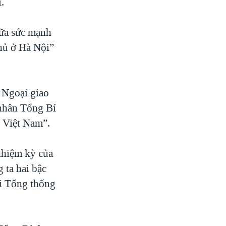
.
ữa sức mạnh
phủ ở Hà Nội”
 Ngoại giao
 nhân Tổng Bí
 Việt Nam”.
nhiệm kỳ của
 ta hai bậc
ới Tổng thống