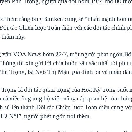
yễn Phú Trọng, người qua đời hôm 19/7, thọ 80 tuổi
i thêm rằng ông Blinken cũng sẽ “nhấn mạnh hơn n
Đối tác Chiến lược Toàn diện với các đối tác chính 
 thăm này.
g vấn VOA News hôm 22/7, một người phát ngôn Bộ
Chúng tôi xin gửi lời chia buồn sâu sắc nhất tới phu
hú Trọng, bà Ngô Thị Mận, gia đình bà và nhân dân
 Trọng là đối tác quan trọng của Hoa Kỳ trong suốt 
 cả việc ông ủng hộ việc nâng cấp quan hệ của chúng
ch sử lên thành Đối tác Chiến lược Toàn diện cùng v
i Hà Nội”, người phát ngôn nói thêm.