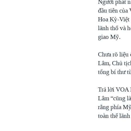
Người phát n
đầu tiên của
Hoa Kỳ-Việt 
lãnh thổ và 
giao Mỹ.
Chưa rõ liệu
Lâm, Chủ tịc
tổng bí thư t
Trả lời VOA 
Lâm “cũng là
rằng phía Mỹ
toàn thể lãn