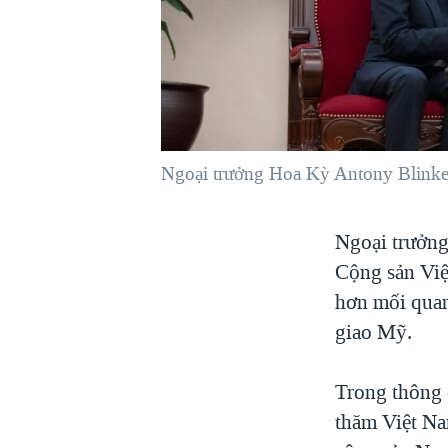
VIỆT NAM
NGƯ DÂN VIỆT VÀ LÀN SÓNG
TRỘM HẢI SÂM
BÊN KIA QUỐC LỘ: TIẾNG VỌNG
TỪ NÔNG THÔN MỸ
QUAN HỆ VIỆT MỸ
Ngoại trưởng Hoa Kỳ Antony Blinke
Ngoại trưởng
Cộng sản Việ
hơn mối quan
giao Mỹ.
Trong thông 
thăm Việt Na