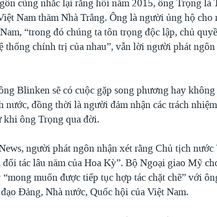
gôn cũng nhắc lại rằng hồi năm 2015, ông Trọng là 
 Việt Nam thăm Nhà Trắng. Ông là người ủng hộ cho
Nam, “trong đó chúng ta tôn trọng độc lập, chủ quyề
hệ thống chính trị của nhau”, vẫn lời người phát ngô
 ông Blinken sẽ có cuộc gặp song phương hay không
h nước, đồng thời là người đảm nhận các trách nhiệm
ừ khi ông Trọng qua đời.
News, người phát ngôn nhận xét rằng Chủ tịch nước
 đối tác lâu năm của Hoa Kỳ”. Bộ Ngoại giao Mỹ cho
 “mong muốn được tiếp tục hợp tác chặt chẽ” với ô
h đạo Đảng, Nhà nước, Quốc hội của Việt Nam.