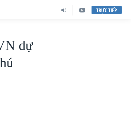
TRỰC TIẾP
 VN dự
Phú