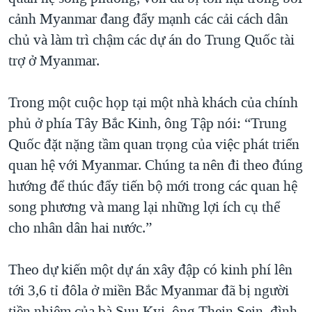
cảnh Myanmar đang đẩy mạnh các cải cách dân
QUAN HỆ VIỆT MỸ
chủ và làm trì chậm các dự án do Trung Quốc tài
trợ ở Myanmar.
Trong một cuộc họp tại một nhà khách của chính
phủ ở phía Tây Bắc Kinh, ông Tập nói: “Trung
Quốc đặt nặng tầm quan trọng của việc phát triển
quan hệ với Myanmar. Chúng ta nên đi theo đúng
hướng để thúc đẩy tiến bộ mới trong các quan hệ
song phương và mang lại những lợi ích cụ thể
cho nhân dân hai nước.”
Theo dự kiến một dự án xây đập có kinh phí lên
tới 3,6 tỉ đôla ở miền Bắc Myanmar đã bị người
tiền nhiệm của bà Suu Kyi, ông Thein Sein, đình