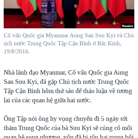
TẠI
VIDEO
"Tìm"
NGƯỜI VIỆT HẢI NGOẠI
HÀNH TRÌNH BẦU CỬ 2024
NGHE
ĐỜI SỐNG
MỘT NĂM CHIẾN TRANH TẠI DẢI GAZA
KINH TẾ
MẠNG XÃ HỘI
Cố vấn Quốc gia Myanmar Aung San Suu Kyi và Chủ
GIẢI MÃ VÀNH ĐAI & CON ĐƯỜNG
KHOA HỌC
tịch nước Trung Quốc Tập Cận Bình ở Bắc Kinh,
NGÀY TỊ NẠN THẾ GIỚI
19/8/2016.
SỨC KHOẺ
TRỊNH VĨNH BÌNH - NGƯỜI HẠ 'BÊN THẮNG CUỘC'
Ngôn ngữ khác
VĂN HOÁ
GROUND ZERO – XƯA VÀ NAY
Nhà lãnh đạo Myanmar, Cố vấn Quốc gia Aung
THỂ THAO
CHI PHÍ CHIẾN TRANH AFGHANISTAN
San Suu Kyi, đã gặp Chủ tịch nước Trung Quốc
GIÁO DỤC
Tập Cận Bình hôm thứ sáu để thảo luận về tương
CÁC GIÁ TRỊ CỘNG HÒA Ở VIỆT NAM
lai của các quan hệ giữa hai nước.
THƯỢNG ĐỈNH TRUMP-KIM TẠI VIỆT NAM
TRỊNH VĨNH BÌNH VS. CHÍNH PHỦ VIỆT NAM
Ông Tập nói ông hy vọng chuyến đi 5 ngày tới
NGƯ DÂN VIỆT VÀ LÀN SÓNG TRỘM HẢI SÂM
thăm Trung Quốc của bà Suu Kyi sẽ củng cố mối
BÊN KIA QUỐC LỘ: TIẾNG VỌNG TỪ NÔNG THÔN MỸ
quan hệ song phương, vốn đã bị tổn hại trong bối