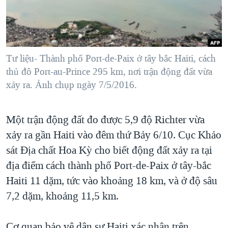
TẠI
VIDEO
"Tìm"
NGƯỜI VIỆT HẢI NGOẠI
HÀNH TRÌNH BẦU CỬ 2024
NGHE
ĐỜI SỐNG
MỘT NĂM CHIẾN TRANH TẠI DẢI GAZA
KINH TẾ
MẠNG XÃ HỘI
Tư liệu- Thành phố Port-de-Paix ở tây bắc Haiti, cách
GIẢI MÃ VÀNH ĐAI & CON ĐƯỜNG
KHOA HỌC
thủ đô Port-au-Prince 295 km, nơi trận động đất vừa
NGÀY TỊ NẠN THẾ GIỚI
xảy ra. Ảnh chụp ngày 7/5/2016.
SỨC KHOẺ
TRỊNH VĨNH BÌNH - NGƯỜI HẠ 'BÊN THẮNG CUỘC'
Ngôn ngữ khác
VĂN HOÁ
GROUND ZERO – XƯA VÀ NAY
Một trận động đất đo được 5,9 độ Richter vừa
THỂ THAO
CHI PHÍ CHIẾN TRANH AFGHANISTAN
xảy ra gần Haiti vào đêm thứ Bảy 6/10. Cục Khảo
GIÁO DỤC
sát Địa chất Hoa Kỳ cho biết động đất xảy ra tại
CÁC GIÁ TRỊ CỘNG HÒA Ở VIỆT NAM
địa điểm cách thành phố Port-de-Paix ở tây-bắc
THƯỢNG ĐỈNH TRUMP-KIM TẠI VIỆT NAM
Haiti 11 dặm, tức vào khoảng 18 km, và ở độ sâu
TRỊNH VĨNH BÌNH VS. CHÍNH PHỦ VIỆT NAM
7,2 dặm, khoảng 11,5 km.
NGƯ DÂN VIỆT VÀ LÀN SÓNG TRỘM HẢI SÂM
BÊN KIA QUỐC LỘ: TIẾNG VỌNG TỪ NÔNG THÔN MỸ
Cơ quan bảo vệ dân sự Haiti xác nhận trên