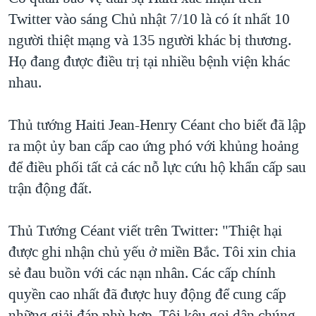
Twitter vào sáng Chủ nhật 7/10 là có ít nhất 10
QUAN HỆ VIỆT MỸ
người thiệt mạng và 135 người khác bị thương.
Họ đang được điều trị tại nhiều bệnh viện khác
nhau.
Thủ tướng Haiti Jean-Henry Céant cho biết đã lập
ra một ủy ban cấp cao ứng phó với khủng hoảng
để điều phối tất cả các nỗ lực cứu hộ khẩn cấp sau
trận động đất.
Thủ Tướng Céant viết trên Twitter: "Thiệt hại
được ghi nhận chủ yếu ở miền Bắc. Tôi xin chia
sẻ đau buồn với các nạn nhân. Các cấp chính
quyền cao nhất đã được huy động để cung cấp
những giải đáp phù hợp. Tôi kêu gọi dân chúng