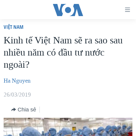
Đường
dẫn
VIỆT NAM
truy
TRANG CHỦ
Kinh tế Việt Nam sẽ ra sao sau
cập
VIỆT NAM
nhiều năm có đầu tư nước
Tới
HOA KỲ
nội
ngoài?
BIỂN ĐÔNG
dung
THẾ GIỚI
chính
Ha Nguyen
BLOG
Tới
26/03/2019
điều
DIỄN ĐÀN
hướng
MỤC
Chia sẻ
chính
CHUYÊN ĐỀ
TỰ DO BÁO CHÍ
Đi
HỌC TIẾNG ANH
VẠCH TRẦN TIN GIẢ
CHIẾN TRANH THƯƠNG MẠI CỦA MỸ: QUÁ KHỨ VÀ HIỆN
tới