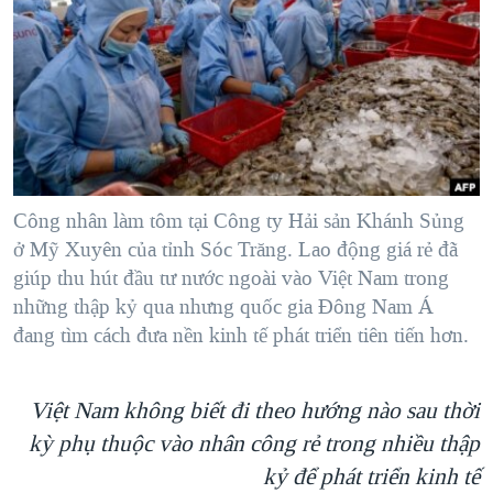
TẠI
VIDEO
"Tìm"
NGƯỜI VIỆT HẢI NGOẠI
HÀNH TRÌNH BẦU CỬ 2024
NGHE
ĐỜI SỐNG
MỘT NĂM CHIẾN TRANH TẠI DẢI GAZA
KINH TẾ
MẠNG XÃ HỘI
GIẢI MÃ VÀNH ĐAI & CON ĐƯỜNG
KHOA HỌC
NGÀY TỊ NẠN THẾ GIỚI
SỨC KHOẺ
TRỊNH VĨNH BÌNH - NGƯỜI HẠ 'BÊN THẮNG CUỘC'
Công nhân làm tôm tại Công ty Hải sản Khánh Sủng
Ngôn ngữ khác
VĂN HOÁ
GROUND ZERO – XƯA VÀ NAY
ở Mỹ Xuyên của tỉnh Sóc Trăng. Lao động giá rẻ đã
THỂ THAO
giúp thu hút đầu tư nước ngoài vào Việt Nam trong
CHI PHÍ CHIẾN TRANH AFGHANISTAN
GIÁO DỤC
những thập kỷ qua nhưng quốc gia Đông Nam Á
CÁC GIÁ TRỊ CỘNG HÒA Ở VIỆT NAM
đang tìm cách đưa nền kinh tế phát triển tiên tiến hơn.
THƯỢNG ĐỈNH TRUMP-KIM TẠI VIỆT NAM
TRỊNH VĨNH BÌNH VS. CHÍNH PHỦ VIỆT NAM
Việt Nam không biết đi theo hướng nào sau thời
kỳ phụ thuộc vào nhân công rẻ trong nhiều thập
NGƯ DÂN VIỆT VÀ LÀN SÓNG TRỘM HẢI SÂM
kỷ để phát triển kinh tế
BÊN KIA QUỐC LỘ: TIẾNG VỌNG TỪ NÔNG THÔN MỸ