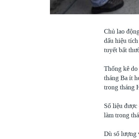
VIỆT NAM
NGƯ DÂN VIỆT VÀ LÀN SÓNG
TRỘM HẢI SÂM
Chủ lao động
BÊN KIA QUỐC LỘ: TIẾNG VỌNG
dấu hiệu tíc
TỪ NÔNG THÔN MỸ
tuyết bất thư
QUAN HỆ VIỆT MỸ
Thống kê do 
tháng Ba ít 
trong tháng 
Số liệu được
làm trong thá
Dù số lượng v