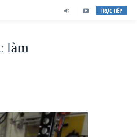
TRỰC TIẾP
c làm