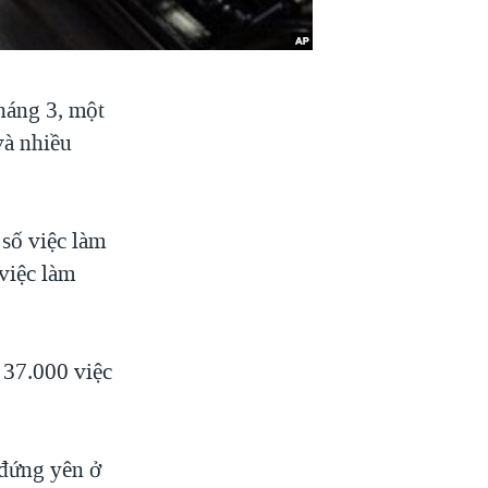
háng 3, một
và nhiều
số việc làm
việc làm
 37.000 việc
 đứng yên ở