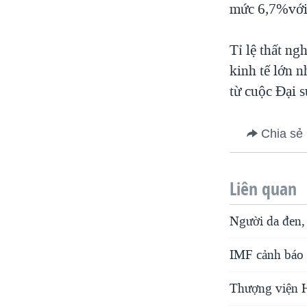
mức 6,7%với 
Tỉ lệ thất n
kinh tế lớn n
từ cuộc Đại 
Chia sẻ
Liên quan
Người da đen, 
IMF cảnh báo 
Thượng viện Ho