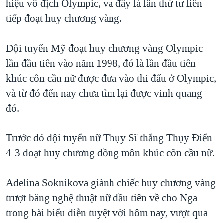
hiệu vô địch Olympic, và đây là lần thứ tư liên
QUAN HỆ VIỆT MỸ
tiếp đoạt huy chương vàng.
Ðội tuyển Mỹ đoạt huy chương vàng Olympic
lần đầu tiên vào năm 1998, đó là lần đầu tiên
khúc côn cầu nữ được đưa vào thi đấu ở Olympic,
và từ đó đến nay chưa tìm lại được vinh quang
đó.
Trước đó đội tuyển nữ Thụy Sĩ thắng Thụy Ðiển
4-3 đoạt huy chương đồng môn khúc côn cầu nữ.
Adelina Soknikova giành chiếc huy chương vàng
trượt băng nghệ thuật nữ đầu tiên về cho Nga
trong bài biểu diễn tuyệt vời hôm nay, vượt qua