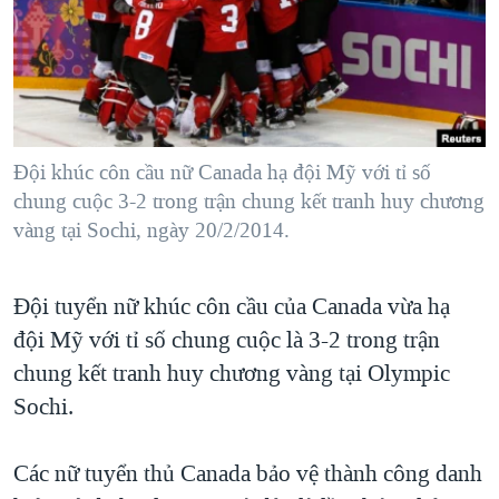
TẠI
VIDEO
"Tìm"
NGƯỜI VIỆT HẢI NGOẠI
HÀNH TRÌNH BẦU CỬ 2024
NGHE
ĐỜI SỐNG
MỘT NĂM CHIẾN TRANH TẠI DẢI GAZA
KINH TẾ
MẠNG XÃ HỘI
GIẢI MÃ VÀNH ĐAI & CON ĐƯỜNG
KHOA HỌC
NGÀY TỊ NẠN THẾ GIỚI
Ðội khúc côn cầu nữ Canada hạ đội Mỹ với tỉ số
SỨC KHOẺ
chung cuộc 3-2 trong trận chung kết tranh huy chương
TRỊNH VĨNH BÌNH - NGƯỜI HẠ 'BÊN THẮNG CUỘC'
Ngôn ngữ khác
VĂN HOÁ
vàng tại Sochi, ngày 20/2/2014.
GROUND ZERO – XƯA VÀ NAY
THỂ THAO
CHI PHÍ CHIẾN TRANH AFGHANISTAN
Ðội tuyển nữ khúc côn cầu của Canada vừa hạ
GIÁO DỤC
CÁC GIÁ TRỊ CỘNG HÒA Ở VIỆT NAM
đội Mỹ với tỉ số chung cuộc là 3-2 trong trận
THƯỢNG ĐỈNH TRUMP-KIM TẠI VIỆT NAM
chung kết tranh huy chương vàng tại Olympic
Sochi.
TRỊNH VĨNH BÌNH VS. CHÍNH PHỦ VIỆT NAM
NGƯ DÂN VIỆT VÀ LÀN SÓNG TRỘM HẢI SÂM
Các nữ tuyển thủ Canada bảo vệ thành công danh
BÊN KIA QUỐC LỘ: TIẾNG VỌNG TỪ NÔNG THÔN MỸ