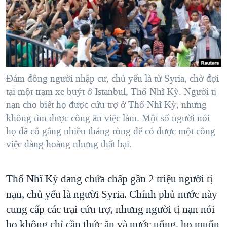
TẠI
VIDEO
"Tìm"
NGƯỜI VIỆT HẢI NGOẠI
HÀNH TRÌNH BẦU CỬ 2024
NGHE
ĐỜI SỐNG
MỘT NĂM CHIẾN TRANH TẠI DẢI GAZA
KINH TẾ
MẠNG XÃ HỘI
GIẢI MÃ VÀNH ĐAI & CON ĐƯỜNG
KHOA HỌC
NGÀY TỊ NẠN THẾ GIỚI
Đám đông người nhập cư, chủ yếu là từ Syria, chờ đợi
SỨC KHOẺ
tại một trạm xe buýt ở Istanbul, Thổ Nhĩ Kỳ. Người tị
TRỊNH VĨNH BÌNH - NGƯỜI HẠ 'BÊN THẮNG CUỘC'
Ngôn ngữ khác
VĂN HOÁ
nạn cho biết họ được cứu trợ ở Thổ Nhĩ Kỳ, nhưng
GROUND ZERO – XƯA VÀ NAY
không tìm được công ăn việc làm. Một số người nói
THỂ THAO
họ đã cố gắng nhiều tháng ròng để có được một công
CHI PHÍ CHIẾN TRANH AFGHANISTAN
GIÁO DỤC
việc đàng hoàng nhưng thất bại.
CÁC GIÁ TRỊ CỘNG HÒA Ở VIỆT NAM
THƯỢNG ĐỈNH TRUMP-KIM TẠI VIỆT NAM
Thổ Nhĩ Kỳ đang chứa chấp gần 2 triệu người tị
TRỊNH VĨNH BÌNH VS. CHÍNH PHỦ VIỆT NAM
nạn, chủ yếu là người Syria. Chính phủ nước này
NGƯ DÂN VIỆT VÀ LÀN SÓNG TRỘM HẢI SÂM
cung cấp các trại cứu trợ, nhưng người tị nạn nói
BÊN KIA QUỐC LỘ: TIẾNG VỌNG TỪ NÔNG THÔN MỸ
họ không chỉ cần thức ăn và nước uống, họ muốn