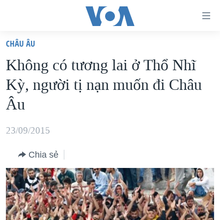
Đường
dẫn
CHÂU ÂU
truy
TRANG CHỦ
Không có tương lai ở Thổ Nhĩ
cập
VIỆT NAM
Kỳ, người tị nạn muốn đi Châu
Tới
HOA KỲ
nội
Âu
BIỂN ĐÔNG
dung
THẾ GIỚI
chính
23/09/2015
BLOG
Tới
Chia sẻ
điều
DIỄN ĐÀN
hướng
MỤC
chính
CHUYÊN ĐỀ
TỰ DO BÁO CHÍ
Đi
HỌC TIẾNG ANH
VẠCH TRẦN TIN GIẢ
CHIẾN TRANH THƯƠNG MẠI CỦA MỸ: QUÁ KHỨ VÀ HIỆN
tới