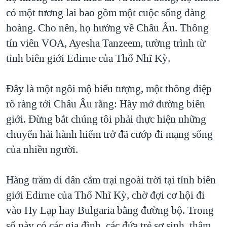
có một tương lai bao gồm một cuộc sống đàng
QUAN HỆ VIỆT MỸ
hoàng. Cho nên, họ hướng về Châu Âu. Thông
tín viên VOA, Ayesha Tanzeem, tường trình từ
tỉnh biên giới Edirne của Thổ Nhĩ Kỳ.
Đây là một ngôi mộ biểu tượng, một thông điệp
rõ ràng tới Châu Âu rằng: Hãy mở đường biên
giới. Đừng bắt chúng tôi phải thực hiện những
chuyến hải hành hiểm trở đã cướp đi mạng sống
của nhiều người.
Hàng trăm di dân cắm trại ngoài trời tại tỉnh biên
giới Edirne của Thổ Nhĩ Kỳ, chờ đợi cơ hội đi
vào Hy Lạp hay Bulgaria bằng đường bộ. Trong
số này có các gia đình, các đứa trẻ sơ sinh, thậm