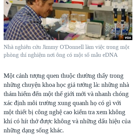
TẠI
VIDEO
"Tìm"
NGƯỜI VIỆT HẢI NGOẠI
HÀNH TRÌNH BẦU CỬ 2024
NGHE
ĐỜI SỐNG
MỘT NĂM CHIẾN TRANH TẠI DẢI GAZA
KINH TẾ
MẠNG XÃ HỘI
GIẢI MÃ VÀNH ĐAI & CON ĐƯỜNG
KHOA HỌC
NGÀY TỊ NẠN THẾ GIỚI
Nhà nghiên cứu Jimmy O'Donnell làm việc trong một
SỨC KHOẺ
phòng thí nghiệm nơi ông có một số mẫu eDNA
TRỊNH VĨNH BÌNH - NGƯỜI HẠ 'BÊN THẮNG CUỘC'
Ngôn ngữ khác
VĂN HOÁ
GROUND ZERO – XƯA VÀ NAY
THỂ THAO
Một cảnh tượng quen thuộc thường thấy trong
CHI PHÍ CHIẾN TRANH AFGHANISTAN
GIÁO DỤC
những chuyện khoa học giả tưởng là: những nhà
CÁC GIÁ TRỊ CỘNG HÒA Ở VIỆT NAM
thám hiểm đến một thế giới mới và nhanh chóng
THƯỢNG ĐỈNH TRUMP-KIM TẠI VIỆT NAM
xác định môi trường xung quanh họ có gì với
một thiết bị công nghệ cao kiểm tra xem không
TRỊNH VĨNH BÌNH VS. CHÍNH PHỦ VIỆT NAM
khí có hít thở được không và những dấu hiệu của
NGƯ DÂN VIỆT VÀ LÀN SÓNG TRỘM HẢI SÂM
những dạng sống khác.
BÊN KIA QUỐC LỘ: TIẾNG VỌNG TỪ NÔNG THÔN MỸ