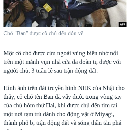
TẠI
VIDEO
"Tìm"
NGƯỜI VIỆT HẢI NGOẠI
HÀNH TRÌNH BẦU CỬ 2024
NGHE
ĐỜI SỐNG
MỘT NĂM CHIẾN TRANH TẠI DẢI GAZA
KINH TẾ
MẠNG XÃ HỘI
Chó "Ban" được cô chủ đến đón về
GIẢI MÃ VÀNH ĐAI & CON ĐƯỜNG
KHOA HỌC
NGÀY TỊ NẠN THẾ GIỚI
SỨC KHOẺ
Một cô chó được cứu ngoài vùng biển nhờ nổi
TRỊNH VĨNH BÌNH - NGƯỜI HẠ 'BÊN THẮNG CUỘC'
Ngôn ngữ khác
VĂN HOÁ
trên một mảnh vụn nhà cửa đã đoàn tụ được với
GROUND ZERO – XƯA VÀ NAY
THỂ THAO
người chủ, 3 tuần lễ sau trận động đất.
CHI PHÍ CHIẾN TRANH AFGHANISTAN
GIÁO DỤC
CÁC GIÁ TRỊ CỘNG HÒA Ở VIỆT NAM
Hình ảnh trên đài truyền hình NHK của Nhật cho
thấy, cô chó tên Ban đã vẫy đuôi trong vòng tay
THƯỢNG ĐỈNH TRUMP-KIM TẠI VIỆT NAM
của chủ hôm thứ Hai, khi được chủ đến tìm tại
TRỊNH VĨNH BÌNH VS. CHÍNH PHỦ VIỆT NAM
một nơi tạm trú dành cho động vật ở Miyagi,
NGƯ DÂN VIỆT VÀ LÀN SÓNG TRỘM HẢI SÂM
thành phố bị trận động đất và sóng thần tàn phá
BÊN KIA QUỐC LỘ: TIẾNG VỌNG TỪ NÔNG THÔN MỸ