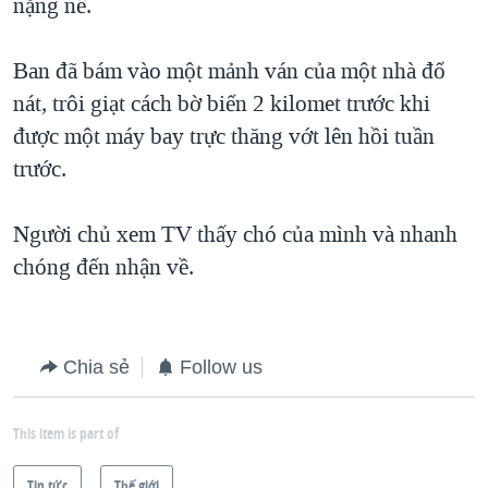
nặng nề.
QUAN HỆ VIỆT MỸ
Ban đã bám vào một mảnh ván của một nhà đổ
nát, trôi giạt cách bờ biển 2 kilomet trước khi
được một máy bay trực thăng vớt lên hồi tuần
trước.
Người chủ xem TV thấy chó của mình và nhanh
chóng đến nhận về.
Chia sẻ
Follow us
This item is part of
Tin tức
Thế giới