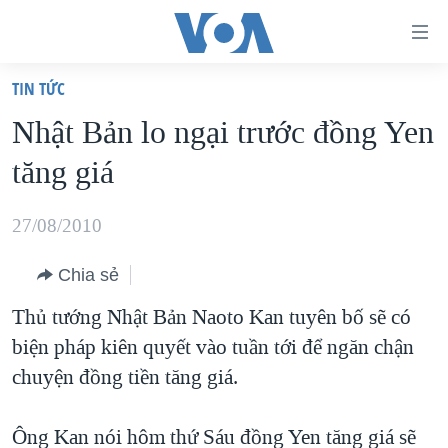
Đường
dẫn
TIN TỨC
truy
TRANG CHỦ
Nhật Bản lo ngại trước đồng Yen
cập
VIỆT NAM
tăng giá
Tới
HOA KỲ
nội
BIỂN ĐÔNG
27/08/2010
dung
THẾ GIỚI
chính
Chia sẻ
BLOG
Tới
Thủ tướng Nhật Bản Naoto Kan tuyên bố sẽ có
điều
DIỄN ĐÀN
biện pháp kiên quyết vào tuần tới để ngăn chận
hướng
MỤC
chuyện đồng tiền tăng giá.
chính
CHUYÊN ĐỀ
TỰ DO BÁO CHÍ
Đi
HỌC TIẾNG ANH
Ông Kan nói hôm thứ Sáu đồng Yen tăng giá sẽ
VẠCH TRẦN TIN GIẢ
CHIẾN TRANH THƯƠNG MẠI CỦA MỸ: QUÁ KHỨ VÀ HIỆN
tới