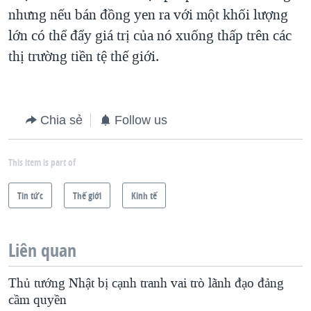
nhưng nếu bán đồng yen ra với một khối lượng
QUAN HỆ VIỆT MỸ
lớn có thể đẩy giá trị của nó xuống thấp trên các
thị trường tiền tệ thế giới.
Chia sẻ
Follow us
This item is part of
Tin tức
Thế giới
Kinh tế
Liên quan
Thủ tướng Nhật bị cạnh tranh vai trò lãnh đạo đảng
cầm quyền