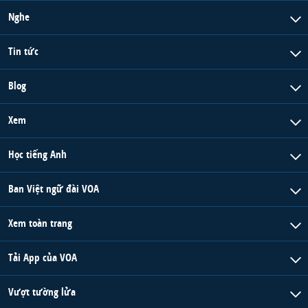
Nghe
Tin tức
Blog
Xem
Học tiếng Anh
Ban Việt ngữ đài VOA
Xem toàn trang
Tải App của VOA
Vượt tường lửa