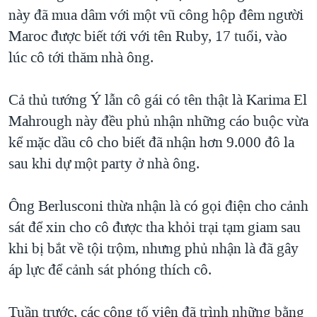
này đã mua dâm với một vũ công hộp đêm người
QUAN HỆ VIỆT MỸ
Maroc được biết tới với tên Ruby, 17 tuổi, vào
lúc cô tới thăm nhà ông.
Cả thủ tướng Ý lẫn cô gái có tên thật là Karima El
Mahrough này đều phủ nhận những cáo buộc vừa
kể mặc dầu cô cho biết đã nhận hơn 9.000 đô la
sau khi dự một party ở nhà ông.
Ông Berlusconi thừa nhận là có gọi điện cho cảnh
sát để xin cho cô được tha khỏi trại tạm giam sau
khi bị bắt về tội trộm, nhưng phủ nhận là đã gây
áp lực để cảnh sát phóng thích cô.
Tuần trước, các công tố viên đã trình những bằng