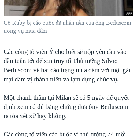
TẠI
VIDEO
"Tìm"
NGƯỜI VIỆT HẢI NGOẠI
HÀNH TRÌNH BẦU CỬ 2024
NGHE
ĐỜI SỐNG
Cô Ruby bị cáo buộc đã nhận tiền của ông Berlusconi
MỘT NĂM CHIẾN TRANH TẠI DẢI GAZA
KINH TẾ
trong vụ mua dâm
MẠNG XÃ HỘI
GIẢI MÃ VÀNH ĐAI & CON ĐƯỜNG
KHOA HỌC
NGÀY TỊ NẠN THẾ GIỚI
Các công tố viên Ý cho biết sẽ nộp yêu cầu vào
SỨC KHOẺ
TRỊNH VĨNH BÌNH - NGƯỜI HẠ 'BÊN THẮNG CUỘC'
đầu tuần tới để xin truy tố Thủ tướng Silvio
Ngôn ngữ khác
VĂN HOÁ
GROUND ZERO – XƯA VÀ NAY
Berlusconi về hai cáo trạng mua dâm với một gái
THỂ THAO
mại dâm vị thành niên và lạm dụng chức vụ.
CHI PHÍ CHIẾN TRANH AFGHANISTAN
GIÁO DỤC
CÁC GIÁ TRỊ CỘNG HÒA Ở VIỆT NAM
Một chánh thẩm tại Milan sẽ có 5 ngày để quyết
THƯỢNG ĐỈNH TRUMP-KIM TẠI VIỆT NAM
định xem có đủ bằng chứng đưa ông Berlusconi
TRỊNH VĨNH BÌNH VS. CHÍNH PHỦ VIỆT NAM
ra tòa xét xử hay không.
NGƯ DÂN VIỆT VÀ LÀN SÓNG TRỘM HẢI SÂM
Các công tố viên cáo buộc vị thủ tướng 74 tuổi
BÊN KIA QUỐC LỘ: TIẾNG VỌNG TỪ NÔNG THÔN MỸ