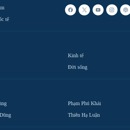
am
ốc tế
Kinh tế
Ðời sống
ùng
Phạm Phú Khải
 Dũng
Thiên Hạ Luận