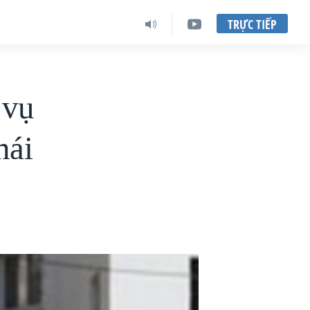
TRỰC TIẾP
 vụ
hái