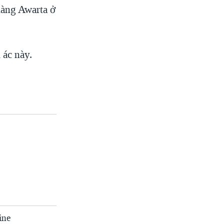
 làng Awarta ở
 ác này.
ine