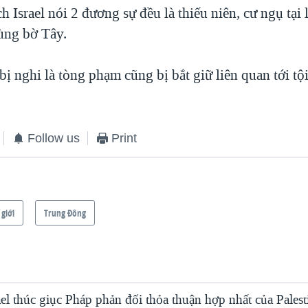
h Israel nói 2 đương sự đều là thiếu niên, cư ngụ tại
vùng bờ Tây.
ị nghi là tòng phạm cũng bị bắt giữ liên quan tới tội
Follow us
Print
 giới
Trung Ðông
el thúc giục Pháp phản đối thỏa thuận hợp nhất của Palest