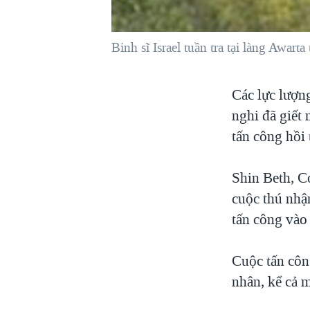
VIỆT NAM
NGƯ DÂN VIỆT VÀ LÀN SÓNG
Binh sĩ Israel tuần tra tại làng Awa
TRỘM HẢI SÂM
BÊN KIA QUỐC LỘ: TIẾNG VỌNG
Các lực lượng
TỪ NÔNG THÔN MỸ
nghi đã giết
QUAN HỆ VIỆT MỸ
tấn công hồi 
Shin Beth, Cơ
cuộc thú nhận
tấn công vào
Cuộc tấn côn
nhân, kể cả m