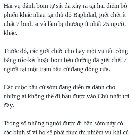
TẠI
Hai vụ đánh bom tự sát đã xảy ra tại hai điểm bỏ
VIDEO
"Tìm"
NGƯỜI VIỆT HẢI NGOẠI
HÀNH TRÌNH BẦU CỬ 2024
phiếu khác nhau tại thủ đô Baghdad, giết chết ít
NGHE
ĐỜI SỐNG
nhất 7 binh sĩ và làm bị thương ít nhất 25 người
MỘT NĂM CHIẾN TRANH TẠI DẢI GAZA
KINH TẾ
khác.
MẠNG XÃ HỘI
GIẢI MÃ VÀNH ĐAI & CON ĐƯỜNG
KHOA HỌC
NGÀY TỊ NẠN THẾ GIỚI
Trước đó, các giới chức cho hay một vụ tấn công
SỨC KHOẺ
TRỊNH VĨNH BÌNH - NGƯỜI HẠ 'BÊN THẮNG CUỘC'
bằng rốc-két hoặc bom bên đường đã giết chết 7
Ngôn ngữ khác
VĂN HOÁ
GROUND ZERO – XƯA VÀ NAY
người tại một trạm bầu cử đang đóng cửa.
THỂ THAO
CHI PHÍ CHIẾN TRANH AFGHANISTAN
GIÁO DỤC
Các cuộc bầu cử sớm đang diễn ra dành cho
CÁC GIÁ TRỊ CỘNG HÒA Ở VIỆT NAM
những ai không thể đi bầu được vào Chủ nhật tới
THƯỢNG ĐỈNH TRUMP-KIM TẠI VIỆT NAM
đây.
TRỊNH VĨNH BÌNH VS. CHÍNH PHỦ VIỆT NAM
NGƯ DÂN VIỆT VÀ LÀN SÓNG TRỘM HẢI SÂM
Trong số những người được đi bầu sớm này có
các binh sĩ vì họ sẽ phải thực thi nhiệm vụ khi cử
BÊN KIA QUỐC LỘ: TIẾNG VỌNG TỪ NÔNG THÔN MỸ