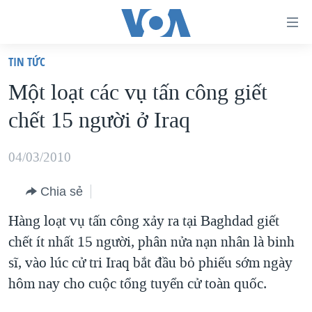
Đường
dẫn
TIN TỨC
truy
TRANG CHỦ
Một loạt các vụ tấn công giết
cập
VIỆT NAM
chết 15 người ở Iraq
Tới
HOA KỲ
nội
BIỂN ĐÔNG
04/03/2010
dung
THẾ GIỚI
chính
Chia sẻ
BLOG
Tới
Hàng loạt vụ tấn công xảy ra tại Baghdad giết
điều
DIỄN ĐÀN
chết ít nhất 15 người, phân nửa nạn nhân là binh
hướng
MỤC
sĩ, vào lúc cử tri Iraq bắt đầu bỏ phiếu sớm ngày
chính
CHUYÊN ĐỀ
TỰ DO BÁO CHÍ
hôm nay cho cuộc tổng tuyển cử toàn quốc.
Đi
HỌC TIẾNG ANH
VẠCH TRẦN TIN GIẢ
CHIẾN TRANH THƯƠNG MẠI CỦA MỸ: QUÁ KHỨ VÀ HIỆN
tới