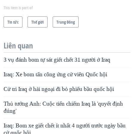
This item is part of
Tin tức
Thế giới
Trung Ðông
Liên quan
3 vụ đánh bom tự sát giết chết 31 người ở Iraq
Iraq: Xe bom tấn công ứng cử viên Quốc hội
Cử tri Iraq ở hải ngoại đi bỏ phiếu bầu quốc hội
Thủ tướng Anh: Cuộc tiến chiếm Iraq là 'quyết định
đúng'
Iraq: Bom xe giết chết ít nhất 4 người trước ngày bầu
cử quốc hội