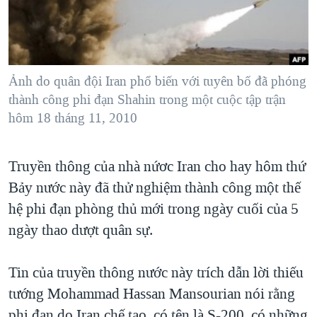
TẠI
VIDEO
"Tìm"
NGƯỜI VIỆT HẢI NGOẠI
HÀNH TRÌNH BẦU CỬ 2024
NGHE
ĐỜI SỐNG
MỘT NĂM CHIẾN TRANH TẠI DẢI GAZA
KINH TẾ
MẠNG XÃ HỘI
Ảnh do quân đội Iran phổ biến với tuyên bố đã phóng
GIẢI MÃ VÀNH ĐAI & CON ĐƯỜNG
KHOA HỌC
thành công phi đạn Shahin trong một cuộc tập trận
NGÀY TỊ NẠN THẾ GIỚI
hôm 18 tháng 11, 2010
SỨC KHOẺ
TRỊNH VĨNH BÌNH - NGƯỜI HẠ 'BÊN THẮNG CUỘC'
Ngôn ngữ khác
VĂN HOÁ
GROUND ZERO – XƯA VÀ NAY
Truyền thông của nhà nứơc Iran cho hay hôm thứ
THỂ THAO
CHI PHÍ CHIẾN TRANH AFGHANISTAN
Bảy nước này đã thử nghiệm thành công một thế
GIÁO DỤC
hệ phi đạn phòng thủ mới trong ngày cuối của 5
CÁC GIÁ TRỊ CỘNG HÒA Ở VIỆT NAM
ngày thao dượt quân sự.
THƯỢNG ĐỈNH TRUMP-KIM TẠI VIỆT NAM
TRỊNH VĨNH BÌNH VS. CHÍNH PHỦ VIỆT NAM
Tin của truyền thông nước này trích dẫn lời thiếu
NGƯ DÂN VIỆT VÀ LÀN SÓNG TRỘM HẢI SÂM
tướng Mohammad Hassan Mansourian nói rằng
BÊN KIA QUỐC LỘ: TIẾNG VỌNG TỪ NÔNG THÔN MỸ
phi đạn do Iran chế tạo, có tên là S-200, có những