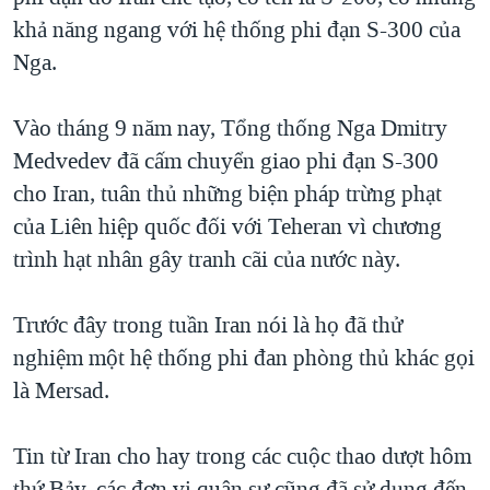
khả năng ngang với hệ thống phi đạn S-300 của
QUAN HỆ VIỆT MỸ
Nga.
Vào tháng 9 năm nay, Tổng thống Nga Dmitry
Medvedev đã cấm chuyển giao phi đạn S-300
cho Iran, tuân thủ những biện pháp trừng phạt
của Liên hiệp quốc đối với Teheran vì chương
trình hạt nhân gây tranh cãi của nước này.
Trước đây trong tuần Iran nói là họ đã thử
nghiệm một hệ thống phi đan phòng thủ khác gọi
là Mersad.
Tin từ Iran cho hay trong các cuộc thao dượt hôm
thứ Bảy, các đơn vị quân sự cũng đã sử dụng đến