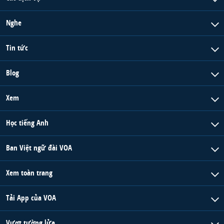
Nghe
Tin tức
Blog
Xem
Học tiếng Anh
Ban Việt ngữ đài VOA
Xem toàn trang
Tải App của VOA
Vượt tường lửa