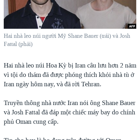
TẠI
VIDEO
"Tìm"
NGƯỜI VIỆT HẢI NGOẠI
HÀNH TRÌNH BẦU CỬ 2024
NGHE
ĐỜI SỐNG
MỘT NĂM CHIẾN TRANH TẠI DẢI GAZA
KINH TẾ
MẠNG XÃ HỘI
Hai nhà leo núi người Mỹ Shane Bauer (trái) và Josh
GIẢI MÃ VÀNH ĐAI & CON ĐƯỜNG
KHOA HỌC
Fattal (phải)
NGÀY TỊ NẠN THẾ GIỚI
SỨC KHOẺ
TRỊNH VĨNH BÌNH - NGƯỜI HẠ 'BÊN THẮNG CUỘC'
Ngôn ngữ khác
VĂN HOÁ
Hai nhà leo núi Hoa Kỳ bị Iran câu lưu hơn 2 năm
GROUND ZERO – XƯA VÀ NAY
vì tội do thám đã được phóng thích khỏi nhà tù ở
THỂ THAO
CHI PHÍ CHIẾN TRANH AFGHANISTAN
Iran ngày hôm nay, và đã rời Tehran.
GIÁO DỤC
CÁC GIÁ TRỊ CỘNG HÒA Ở VIỆT NAM
Truyền thông nhà nước Iran nói ông Shane Bauer
THƯỢNG ĐỈNH TRUMP-KIM TẠI VIỆT NAM
và Josh Fattal đã đáp một chiếc máy bay do chính
TRỊNH VĨNH BÌNH VS. CHÍNH PHỦ VIỆT NAM
phủ Oman cung cấp.
NGƯ DÂN VIỆT VÀ LÀN SÓNG TRỘM HẢI SÂM
BÊN KIA QUỐC LỘ: TIẾNG VỌNG TỪ NÔNG THÔN MỸ