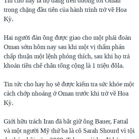
Tin cho hay là họ đang trên đường tới Oman
QUAN HỆ VIỆT MỸ
trong chặng đầu tiên của hành trình trở về Hoa
Kỳ.
Hai người đàn ông được giao cho một phái đoàn
Oman sớm hôm nay sau khi một vị thẩm phán
chấp thuận một lệnh phóng thích, sau khi họ trả
khoản tiền chế chân tổng cộng là 1 triệu đôla.
Tin tức cho hay họ sẽ được kiểm tra sức khỏe một
cách chớp nhoáng ở Oman trước khi trở về Hoa
Kỳ.
Giới hữu trách Iran đã bắt giữ ông Bauer, Fattal
và một người Mỹ thứ ba là cô Sarah Shourd vì tội