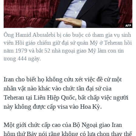
TẠI
VIDEO
"Tìm"
NGƯỜI VIỆT HẢI NGOẠI
HÀNH TRÌNH BẦU CỬ 2024
NGHE
ĐỜI SỐNG
MỘT NĂM CHIẾN TRANH TẠI DẢI GAZA
KINH TẾ
MẠNG XÃ HỘI
Ông Hamid Abutalebi bị cáo buộc có tham gia vụ sinh
GIẢI MÃ VÀNH ĐAI & CON ĐƯỜNG
KHOA HỌC
viên Hồi giáo chiếm giữ đại sứ quán Mỹ ở Teheran hồi
NGÀY TỊ NẠN THẾ GIỚI
năm 1979 và bắt 52 nhà ngoại giao Mỹ làm con tin
SỨC KHOẺ
TRỊNH VĨNH BÌNH - NGƯỜI HẠ 'BÊN THẮNG CUỘC'
trong 444 ngày.
Ngôn ngữ khác
VĂN HOÁ
GROUND ZERO – XƯA VÀ NAY
THỂ THAO
Iran cho biết họ không cứu xét việc đề cử một
CHI PHÍ CHIẾN TRANH AFGHANISTAN
GIÁO DỤC
nhân vật nào khác vào chức tân đại sứ của
CÁC GIÁ TRỊ CỘNG HÒA Ở VIỆT NAM
Teheran tại Liên Hiệp Quốc, bất chấp việc người
THƯỢNG ĐỈNH TRUMP-KIM TẠI VIỆT NAM
này không được cấp visa vào Hoa Kỳ.
TRỊNH VĨNH BÌNH VS. CHÍNH PHỦ VIỆT NAM
NGƯ DÂN VIỆT VÀ LÀN SÓNG TRỘM HẢI SÂM
Một giới chức cấp cao của Bộ Ngoại giao Iran
hôm thứ Bảy nói rằng không có lựa chọn thay thế
BÊN KIA QUỐC LỘ: TIẾNG VỌNG TỪ NÔNG THÔN MỸ