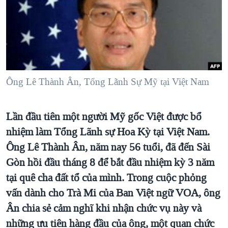
TẠI
VIDEO
"Tìm"
NGƯỜI VIỆT HẢI NGOẠI
HÀNH TRÌNH BẦU CỬ 2024
NGHE
ĐỜI SỐNG
MỘT NĂM CHIẾN TRANH TẠI DẢI GAZA
KINH TẾ
MẠNG XÃ HỘI
GIẢI MÃ VÀNH ĐAI & CON ĐƯỜNG
KHOA HỌC
NGÀY TỊ NẠN THẾ GIỚI
Ông Lê Thành Ân, Tổng Lãnh Sự Mỹ tại Việt Nam
SỨC KHOẺ
TRỊNH VĨNH BÌNH - NGƯỜI HẠ 'BÊN THẮNG CUỘC'
Ngôn ngữ khác
VĂN HOÁ
GROUND ZERO – XƯA VÀ NAY
Lần đầu tiên một người Mỹ gốc Việt được bổ
THỂ THAO
nhiệm làm Tổng Lãnh sự Hoa Kỳ tại Việt Nam.
CHI PHÍ CHIẾN TRANH AFGHANISTAN
GIÁO DỤC
Ông Lê Thành Ân, năm nay 56 tuổi, đã đến Sài
CÁC GIÁ TRỊ CỘNG HÒA Ở VIỆT NAM
Gòn hồi đầu tháng 8 để bắt đầu nhiệm kỳ 3 năm
THƯỢNG ĐỈNH TRUMP-KIM TẠI VIỆT NAM
tại quê cha đất tổ của mình. Trong cuộc phỏng
TRỊNH VĨNH BÌNH VS. CHÍNH PHỦ VIỆT NAM
vấn dành cho Trà Mi của Ban Việt ngữ VOA, ông
NGƯ DÂN VIỆT VÀ LÀN SÓNG TRỘM HẢI SÂM
Ân chia sẻ cảm nghĩ khi nhận chức vụ này và
những ưu tiên hàng đầu của ông, một quan chức
BÊN KIA QUỐC LỘ: TIẾNG VỌNG TỪ NÔNG THÔN MỸ