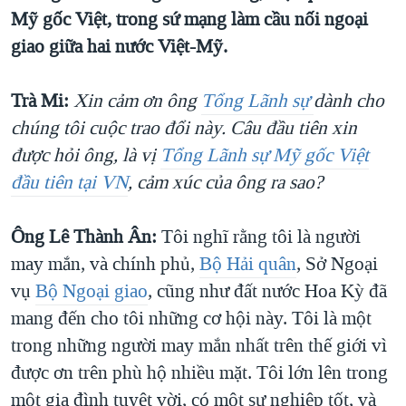
Mỹ gốc Việt, trong sứ mạng làm cầu nối ngoại
QUAN HỆ VIỆT MỸ
giao giữa hai nước Việt-Mỹ.
Trà Mi:
Xin cảm ơn ông
Tổng Lãnh sự
dành cho
chúng tôi cuộc trao đổi này. Câu đầu tiên xin
được hỏi ông, là vị
Tổng Lãnh sự Mỹ gốc Việt
đầu tiên tại VN
, cảm xúc của ông ra sao?
Ông Lê Thành Ân:
Tôi nghĩ rằng tôi là người
may mắn, và chính phủ,
Bộ Hải quân
, Sở Ngoại
vụ
Bộ Ngoại giao
, cũng như đất nước Hoa Kỳ đã
mang đến cho tôi những cơ hội này. Tôi là một
trong những người may mắn nhất trên thế giới vì
được ơn trên phù hộ nhiều mặt. Tôi lớn lên trong
một gia đình tuyệt vời, có một sự nghiệp tốt, và