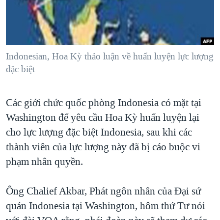
TẠI
VIDEO
"Tìm"
NGƯỜI VIỆT HẢI NGOẠI
HÀNH TRÌNH BẦU CỬ 2024
NGHE
ĐỜI SỐNG
MỘT NĂM CHIẾN TRANH TẠI DẢI GAZA
KINH TẾ
MẠNG XÃ HỘI
Indonesian, Hoa Kỳ thảo luận về huấn luyện lực lượng
GIẢI MÃ VÀNH ĐAI & CON ĐƯỜNG
KHOA HỌC
đặc biệt
NGÀY TỊ NẠN THẾ GIỚI
SỨC KHOẺ
TRỊNH VĨNH BÌNH - NGƯỜI HẠ 'BÊN THẮNG CUỘC'
Ngôn ngữ khác
VĂN HOÁ
Các giới chức quốc phòng Indonesia có mặt tại
GROUND ZERO – XƯA VÀ NAY
Washington để yêu cầu Hoa Kỳ huấn luyện lại
THỂ THAO
CHI PHÍ CHIẾN TRANH AFGHANISTAN
cho lực lượng đặc biệt Indonesia, sau khi các
GIÁO DỤC
CÁC GIÁ TRỊ CỘNG HÒA Ở VIỆT NAM
thành viên của lực lượng này đã bị cáo buộc vi
phạm nhân quyền.
THƯỢNG ĐỈNH TRUMP-KIM TẠI VIỆT NAM
TRỊNH VĨNH BÌNH VS. CHÍNH PHỦ VIỆT NAM
Ông Chalief Akbar, Phát ngôn nhân của Ðại sứ
NGƯ DÂN VIỆT VÀ LÀN SÓNG TRỘM HẢI SÂM
quán Indonesia tại Washington, hôm thứ Tư nói
BÊN KIA QUỐC LỘ: TIẾNG VỌNG TỪ NÔNG THÔN MỸ