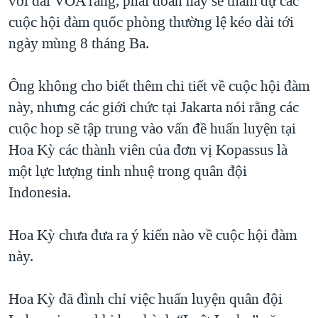
với đài VOA rằng, phái đoàn này sẽ tham dự các
QUAN HỆ VIỆT MỸ
cuộc hội đàm quốc phòng thường lệ kéo dài tới
ngày mùng 8 tháng Ba.
Ông không cho biết thêm chi tiết về cuộc hội đàm
này, nhưng các giới chức tại Jakarta nói rằng các
cuộc hop sẽ tập trung vào vấn đề huấn luyện tại
Hoa Kỳ các thành viên của đơn vị Kopassus là
một lực lượng tinh nhuệ trong quân đội
Indonesia.
Hoa Kỳ chưa đưa ra ý kiến nào về cuộc hội đàm
này.
Hoa Kỳ đã đình chỉ việc huấn luyện quân đội