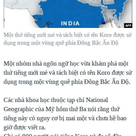
TẠI
VIDEO
"Tìm"
NGƯỜI VIỆT HẢI NGOẠI
HÀNH TRÌNH BẦU CỬ 2024
NGHE
ĐỜI SỐNG
MỘT NĂM CHIẾN TRANH TẠI DẢI GAZA
KINH TẾ
MẠNG XÃ HỘI
Một thứ tiếng mới mẻ và tách biệt có tên Koro được sử
GIẢI MÃ VÀNH ĐAI & CON ĐƯỜNG
KHOA HỌC
dụng trong một vùng quê phía Đông Bắc Ấn Độ
NGÀY TỊ NẠN THẾ GIỚI
SỨC KHOẺ
TRỊNH VĨNH BÌNH - NGƯỜI HẠ 'BÊN THẮNG CUỘC'
Ngôn ngữ khác
VĂN HOÁ
Một nhóm nhà ngôn ngữ học vừa khám phá một
GROUND ZERO – XƯA VÀ NAY
thứ tiếng mới mẻ và tách biệt có tên Koro được sử
THỂ THAO
CHI PHÍ CHIẾN TRANH AFGHANISTAN
dụng trong một vùng quê phía Đông Bắc Ấn Độ.
GIÁO DỤC
CÁC GIÁ TRỊ CỘNG HÒA Ở VIỆT NAM
Các nhà khoa học thuộc tạp chí National
THƯỢNG ĐỈNH TRUMP-KIM TẠI VIỆT NAM
Geographic của Mỹ hôm thứ Ba nói rằng thứ
TRỊNH VĨNH BÌNH VS. CHÍNH PHỦ VIỆT NAM
tiếng này có nguy cơ bị mai một và chưa hề bao
NGƯ DÂN VIỆT VÀ LÀN SÓNG TRỘM HẢI SÂM
giờ được viết ra.
BÊN KIA QUỐC LỘ: TIẾNG VỌNG TỪ NÔNG THÔN MỸ