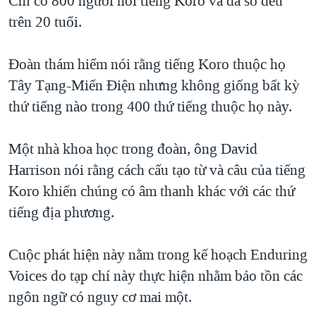
Chỉ có 800 người nói tiếng Koro và đa số đều
QUAN HỆ VIỆT MỸ
trên 20 tuổi.
Đoàn thám hiểm nói rằng tiếng Koro thuộc họ
Tây Tạng-Miến Điện nhưng không giống bất kỳ
thứ tiếng nào trong 400 thứ tiếng thuộc họ này.
Một nhà khoa học trong đoàn, ông David
Harrison nói rằng cách cấu tạo từ và câu của tiếng
Koro khiến chúng có âm thanh khác với các thứ
tiếng địa phương.
Cuộc phát hiện này nằm trong kế hoạch Enduring
Voices do tạp chí này thực hiện nhằm bảo tồn các
ngôn ngữ có nguy cơ mai một.