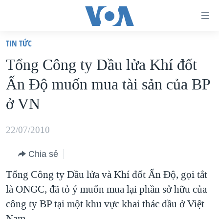
Đường
dẫn
TIN TỨC
truy
TRANG CHỦ
Tổng Công ty Dầu lửa Khí đốt
cập
VIỆT NAM
Ấn Ðộ muốn mua tài sản của BP
Tới
HOA KỲ
nội
ở VN
BIỂN ĐÔNG
dung
THẾ GIỚI
chính
22/07/2010
BLOG
Tới
Chia sẻ
điều
DIỄN ĐÀN
hướng
Tổng Công ty Dầu lửa và Khí đốt Ấn Ðộ, gọi tắt
MỤC
chính
là ONGC, đã tỏ ý muốn mua lại phần sở hữu của
CHUYÊN ĐỀ
TỰ DO BÁO CHÍ
Đi
công ty BP tại một khu vực khai thác dầu ở Việt
HỌC TIẾNG ANH
VẠCH TRẦN TIN GIẢ
CHIẾN TRANH THƯƠNG MẠI CỦA MỸ: QUÁ KHỨ VÀ HIỆN
tới
Nam.