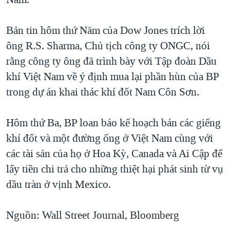
TẠI
VIDEO
"Tìm"
NGƯỜI VIỆT HẢI NGOẠI
HÀNH TRÌNH BẦU CỬ 2024
NGHE
Bản tin hôm thứ Năm của Dow Jones trích lời
ĐỜI SỐNG
MỘT NĂM CHIẾN TRANH TẠI DẢI GAZA
ông R.S. Sharma, Chủ tịch công ty ONGC, nói
KINH TẾ
MẠNG XÃ HỘI
rằng công ty ông đã trình bày với Tập đoàn Dầu
GIẢI MÃ VÀNH ĐAI & CON ĐƯỜNG
KHOA HỌC
khí Việt Nam về ý định mua lại phần hùn của BP
NGÀY TỊ NẠN THẾ GIỚI
SỨC KHOẺ
trong dự án khai thác khí đốt Nam Côn Sơn.
TRỊNH VĨNH BÌNH - NGƯỜI HẠ 'BÊN THẮNG CUỘC'
Ngôn ngữ khác
VĂN HOÁ
GROUND ZERO – XƯA VÀ NAY
Hôm thứ Ba, BP loan báo kế hoạch bán các giếng
THỂ THAO
CHI PHÍ CHIẾN TRANH AFGHANISTAN
khí đốt và một đường ống ở Việt Nam cùng với
GIÁO DỤC
các tài sản của họ ở Hoa Kỳ, Canada và Ai Cập để
CÁC GIÁ TRỊ CỘNG HÒA Ở VIỆT NAM
lấy tiền chi trả cho những thiệt hại phát sinh từ vụ
THƯỢNG ĐỈNH TRUMP-KIM TẠI VIỆT NAM
dầu tràn ở vịnh Mexico.
TRỊNH VĨNH BÌNH VS. CHÍNH PHỦ VIỆT NAM
NGƯ DÂN VIỆT VÀ LÀN SÓNG TRỘM HẢI SÂM
Nguồn: Wall Street Journal, Bloomberg
BÊN KIA QUỐC LỘ: TIẾNG VỌNG TỪ NÔNG THÔN MỸ