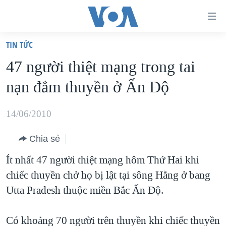
Đường
dẫn
TIN TỨC
truy
TRANG CHỦ
47 người thiệt mạng trong tai
cập
VIỆT NAM
nạn đắm thuyền ở Ấn Độ
Tới
HOA KỲ
nội
BIỂN ĐÔNG
14/06/2010
dung
THẾ GIỚI
chính
Chia sẻ
BLOG
Tới
Ít nhất 47 người thiệt mạng hôm Thứ Hai khi
điều
DIỄN ĐÀN
chiếc thuyền chở họ bị lật tại sông Hằng ở bang
hướng
MỤC
Utta Pradesh thuộc miền Bắc Ấn Độ.
chính
CHUYÊN ĐỀ
TỰ DO BÁO CHÍ
Đi
HỌC TIẾNG ANH
Có khoảng 70 người trên thuyền khi chiếc thuyền
VẠCH TRẦN TIN GIẢ
CHIẾN TRANH THƯƠNG MẠI CỦA MỸ: QUÁ KHỨ VÀ HIỆN
tới