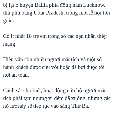
TẠI
bị lật ở huyện Ballia phía đông nam Lucknow,
VIDEO
"Tìm"
NGƯỜI VIỆT HẢI NGOẠI
HÀNH TRÌNH BẦU CỬ 2024
thủ phủ bang Uttar Pradesh, trong một lễ hội tôn
NGHE
ĐỜI SỐNG
giáo.
MỘT NĂM CHIẾN TRANH TẠI DẢI GAZA
KINH TẾ
MẠNG XÃ HỘI
GIẢI MÃ VÀNH ĐAI & CON ĐƯỜNG
KHOA HỌC
Có ít nhất 18 trẻ em trong số các nạn nhân thiệt
NGÀY TỊ NẠN THẾ GIỚI
mạng.
SỨC KHOẺ
TRỊNH VĨNH BÌNH - NGƯỜI HẠ 'BÊN THẮNG CUỘC'
Ngôn ngữ khác
VĂN HOÁ
GROUND ZERO – XƯA VÀ NAY
Hiện vẫn còn nhiều người mất tích và một số
THỂ THAO
hành khách được cứu vớt hoặc đã bơi được tới
CHI PHÍ CHIẾN TRANH AFGHANISTAN
GIÁO DỤC
nơi an toàn.
CÁC GIÁ TRỊ CỘNG HÒA Ở VIỆT NAM
THƯỢNG ĐỈNH TRUMP-KIM TẠI VIỆT NAM
Cảnh sát cho biết, hoạt động cứu hộ người mất
TRỊNH VĨNH BÌNH VS. CHÍNH PHỦ VIỆT NAM
tích phải tạm ngưng vì đêm đã xuống, nhưng các
NGƯ DÂN VIỆT VÀ LÀN SÓNG TRỘM HẢI SÂM
nỗ lực này sẽ tiếp tục vào sáng Thứ Ba.
BÊN KIA QUỐC LỘ: TIẾNG VỌNG TỪ NÔNG THÔN MỸ