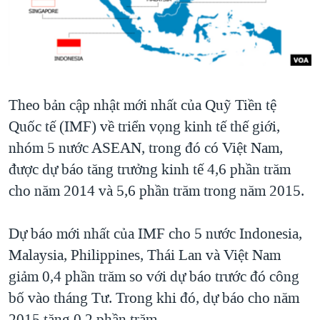
TẠI
VIDEO
"Tìm"
NGƯỜI VIỆT HẢI NGOẠI
HÀNH TRÌNH BẦU CỬ 2024
NGHE
ĐỜI SỐNG
MỘT NĂM CHIẾN TRANH TẠI DẢI GAZA
KINH TẾ
MẠNG XÃ HỘI
GIẢI MÃ VÀNH ĐAI & CON ĐƯỜNG
KHOA HỌC
Theo bản cập nhật mới nhất của Quỹ Tiền tệ
NGÀY TỊ NẠN THẾ GIỚI
SỨC KHOẺ
Quốc tế (IMF) về triển vọng kinh tế thế giới,
TRỊNH VĨNH BÌNH - NGƯỜI HẠ 'BÊN THẮNG CUỘC'
Ngôn ngữ khác
VĂN HOÁ
nhóm 5 nước ASEAN, trong đó có Việt Nam,
GROUND ZERO – XƯA VÀ NAY
được dự báo tăng trưởng kinh tế 4,6 phần trăm
THỂ THAO
CHI PHÍ CHIẾN TRANH AFGHANISTAN
cho năm 2014 và 5,6 phần trăm trong năm 2015.
GIÁO DỤC
CÁC GIÁ TRỊ CỘNG HÒA Ở VIỆT NAM
Dự báo mới nhất của IMF cho 5 nước Indonesia,
THƯỢNG ĐỈNH TRUMP-KIM TẠI VIỆT NAM
Malaysia, Philippines, Thái Lan và Việt Nam
TRỊNH VĨNH BÌNH VS. CHÍNH PHỦ VIỆT NAM
giảm 0,4 phần trăm so với dự báo trước đó công
NGƯ DÂN VIỆT VÀ LÀN SÓNG TRỘM HẢI SÂM
bố vào tháng Tư. Trong khi đó, dự báo cho năm
BÊN KIA QUỐC LỘ: TIẾNG VỌNG TỪ NÔNG THÔN MỸ
2015 tăng 0,2 phần trăm.