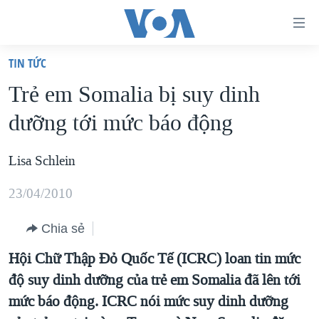
Đường
dẫn
TIN TỨC
truy
TRANG CHỦ
Trẻ em Somalia bị suy dinh
cập
VIỆT NAM
dưỡng tới mức báo động
Tới
HOA KỲ
nội
BIỂN ĐÔNG
Lisa Schlein
dung
THẾ GIỚI
chính
23/04/2010
BLOG
Tới
điều
Chia sẻ
DIỄN ĐÀN
hướng
MỤC
Hội Chữ Thập Đỏ Quốc Tế (ICRC) loan tin mức
chính
độ suy dinh dưỡng của trẻ em Somalia đã lên tới
CHUYÊN ĐỀ
TỰ DO BÁO CHÍ
Đi
mức báo động. ICRC nói mức suy dinh dưỡng
HỌC TIẾNG ANH
VẠCH TRẦN TIN GIẢ
CHIẾN TRANH THƯƠNG MẠI CỦA MỸ: QUÁ KHỨ VÀ HIỆN
tới