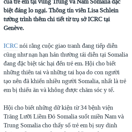
của trẻ em tại vùng Trung và Nam Somalia đặc
TẠI
VIDEO
"Tìm"
NGƯỜI VIỆT HẢI NGOẠI
biệt đáng lo ngại. Thông tín viên Lisa Schlein
HÀNH TRÌNH BẦU CỬ 2024
NGHE
ĐỜI SỐNG
tường trình thêm chi tiết từ trụ sở ICRC tại
MỘT NĂM CHIẾN TRANH TẠI DẢI GAZA
Genève.
KINH TẾ
MẠNG XÃ HỘI
GIẢI MÃ VÀNH ĐAI & CON ĐƯỜNG
KHOA HỌC
ICRC
nói rằng cuộc giao tranh đang tiếp diễn
NGÀY TỊ NẠN THẾ GIỚI
SỨC KHOẺ
cũng như nạn hạn hán thường tái diễn tại Somalia
TRỊNH VĨNH BÌNH - NGƯỜI HẠ 'BÊN THẮNG CUỘC'
Ngôn ngữ khác
VĂN HOÁ
đang đặc biệt tác hại đến trẻ em. Hội cho biết
GROUND ZERO – XƯA VÀ NAY
THỂ THAO
những thiên tai và những tai họa do con người
CHI PHÍ CHIẾN TRANH AFGHANISTAN
tạo nên đã khiến nhiều người Somalia, nhất là trẻ
GIÁO DỤC
CÁC GIÁ TRỊ CỘNG HÒA Ở VIỆT NAM
em bị thiếu ăn và không được chăm sóc y tế.
THƯỢNG ĐỈNH TRUMP-KIM TẠI VIỆT NAM
Hội cho biết những dữ kiện từ 34 bệnh viện
TRỊNH VĨNH BÌNH VS. CHÍNH PHỦ VIỆT NAM
Trăng Lưỡi Liềm Đỏ Somalia suốt miền Nam và
NGƯ DÂN VIỆT VÀ LÀN SÓNG TRỘM HẢI SÂM
Trung Somalia cho thấy số trẻ em bị suy dinh
BÊN KIA QUỐC LỘ: TIẾNG VỌNG TỪ NÔNG THÔN MỸ