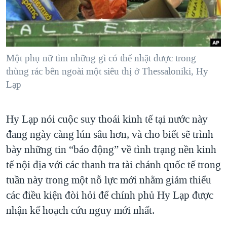
TẠI
VIDEO
"Tìm"
NGƯỜI VIỆT HẢI NGOẠI
HÀNH TRÌNH BẦU CỬ 2024
NGHE
ĐỜI SỐNG
MỘT NĂM CHIẾN TRANH TẠI DẢI GAZA
KINH TẾ
MẠNG XÃ HỘI
Một phụ nữ tìm những gì có thể nhặt được trong
GIẢI MÃ VÀNH ĐAI & CON ĐƯỜNG
KHOA HỌC
thùng rác bên ngoài một siêu thị ở Thessaloniki, Hy
NGÀY TỊ NẠN THẾ GIỚI
Lạp
SỨC KHOẺ
TRỊNH VĨNH BÌNH - NGƯỜI HẠ 'BÊN THẮNG CUỘC'
Ngôn ngữ khác
VĂN HOÁ
GROUND ZERO – XƯA VÀ NAY
Hy Lạp nói cuộc suy thoái kinh tế tại nước này
THỂ THAO
CHI PHÍ CHIẾN TRANH AFGHANISTAN
đang ngày càng lún sâu hơn, và cho biết sẽ trình
GIÁO DỤC
bày những tin “báo động” về tình trạng nền kinh
CÁC GIÁ TRỊ CỘNG HÒA Ở VIỆT NAM
tế nội địa với các thanh tra tài chánh quốc tế trong
THƯỢNG ĐỈNH TRUMP-KIM TẠI VIỆT NAM
tuần này trong một nỗ lực mới nhằm giảm thiểu
TRỊNH VĨNH BÌNH VS. CHÍNH PHỦ VIỆT NAM
các điều kiện đòi hỏi để chính phủ Hy Lạp được
NGƯ DÂN VIỆT VÀ LÀN SÓNG TRỘM HẢI SÂM
nhận kế hoạch cứu nguy mới nhất.
BÊN KIA QUỐC LỘ: TIẾNG VỌNG TỪ NÔNG THÔN MỸ