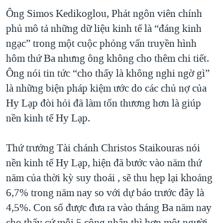
Ông Simos Kedikoglou, Phát ngôn viên chính
QUAN HỆ VIỆT MỸ
phủ mô tả những dữ liệu kinh tế là “đáng kinh
ngạc” trong một cuộc phỏng vấn truyền hình
hôm thứ Ba nhưng ông không cho thêm chi tiết.
Ông nói tin tức “cho thấy là không nghi ngờ gì”
là những biện pháp kiệm ước do các chủ nợ của
Hy Lạp đòi hỏi đã làm tổn thương hơn là giúp
nền kinh tế Hy Lạp.
Thứ trưởng Tài chánh Christos Staikouras nói
nền kinh tế Hy Lạp, hiện đã bước vào năm thứ
năm của thời kỳ suy thoái , sẽ thu hẹp lại khoảng
6,7% trong năm nay so với dự báo trước đây là
4,5%. Con số được đưa ra vào tháng Ba năm nay
cho thấy cứ mỗi 5 công nhân thì hơn một người