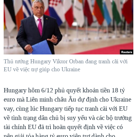
TẠI
VIDEO
"Tìm"
NGƯỜI VIỆT HẢI NGOẠI
HÀNH TRÌNH BẦU CỬ 2024
NGHE
ĐỜI SỐNG
MỘT NĂM CHIẾN TRANH TẠI DẢI GAZA
KINH TẾ
MẠNG XÃ HỘI
GIẢI MÃ VÀNH ĐAI & CON ĐƯỜNG
KHOA HỌC
NGÀY TỊ NẠN THẾ GIỚI
SỨC KHOẺ
TRỊNH VĨNH BÌNH - NGƯỜI HẠ 'BÊN THẮNG CUỘC'
Thủ tướng Hungary Viktor Orban đang tranh cãi với
Ngôn ngữ khác
VĂN HOÁ
GROUND ZERO – XƯA VÀ NAY
EU về việc trợ giúp cho Ukraine
THỂ THAO
CHI PHÍ CHIẾN TRANH AFGHANISTAN
GIÁO DỤC
Hungary hôm 6/12 phủ quyết khoản tiền 18 tỷ
CÁC GIÁ TRỊ CỘNG HÒA Ở VIỆT NAM
euro mà Liên minh châu Âu dự định cho Ukraine
THƯỢNG ĐỈNH TRUMP-KIM TẠI VIỆT NAM
vay, cùng lúc Hungary tiếp tục tranh cãi với EU
TRỊNH VĨNH BÌNH VS. CHÍNH PHỦ VIỆT NAM
về tình trạng dân chủ bị suy yếu và các bộ trưởng
NGƯ DÂN VIỆT VÀ LÀN SÓNG TRỘM HẢI SÂM
tài chính EU đã trì hoãn quyết định về việc có
BÊN KIA QUỐC LỘ: TIẾNG VỌNG TỪ NÔNG THÔN MỸ
nên giải tỏa hàng tỷ euro viện trợ dành cho