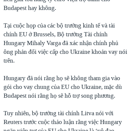
Budapest hay không.
QUAN HỆ VIỆT MỸ
Tại cuộc họp của các bộ trưởng kinh tế và tài
chính EU ở Brussels, Bộ trưởng Tài chính
Hungary Mihaly Varga đã xác nhận chính phủ
ông phản đối việc cấp cho Ukraine khoản vay nói
trên.
Hungary đã nói rằng họ sẽ không tham gia vào
gói cho vay chung của EU cho Ukraine, mặc dù
Budapest nói rằng họ sẽ hỗ trợ song phương.
Tuy nhiên, bộ trưởng tài chính Litva nói với
Reuters trước cuộc thảo luận rằng việc Hungary
ngăn viện trợ của EU cho Ukraine là ‘vô đạo