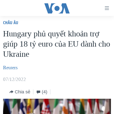
Đường
dẫn
CHÂU ÂU
truy
TRANG CHỦ
Hungary phủ quyết khoản trợ
cập
VIỆT NAM
giúp 18 tỷ euro của EU dành cho
Tới
HOA KỲ
nội
Ukraine
BIỂN ĐÔNG
dung
THẾ GIỚI
chính
Reuters
BLOG
Tới
07/12/2022
điều
DIỄN ĐÀN
hướng
MỤC
Chia sẻ
(4)
chính
CHUYÊN ĐỀ
TỰ DO BÁO CHÍ
Đi
HỌC TIẾNG ANH
VẠCH TRẦN TIN GIẢ
CHIẾN TRANH THƯƠNG MẠI CỦA MỸ: QUÁ KHỨ VÀ HIỆN
tới