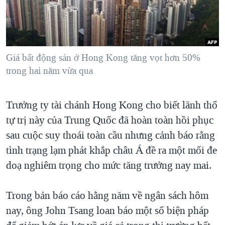
TẠI
VIDEO
"Tìm"
NGƯỜI VIỆT HẢI NGOẠI
HÀNH TRÌNH BẦU CỬ 2024
NGHE
ĐỜI SỐNG
MỘT NĂM CHIẾN TRANH TẠI DẢI GAZA
KINH TẾ
MẠNG XÃ HỘI
Giá bất động sản ở Hong Kong tăng vọt hơn 50%
GIẢI MÃ VÀNH ĐAI & CON ĐƯỜNG
KHOA HỌC
trong hai năm vừa qua
NGÀY TỊ NẠN THẾ GIỚI
SỨC KHOẺ
TRỊNH VĨNH BÌNH - NGƯỜI HẠ 'BÊN THẮNG CUỘC'
Ngôn ngữ khác
VĂN HOÁ
Trưởng ty tài chánh Hong Kong cho biết lãnh thổ
GROUND ZERO – XƯA VÀ NAY
tự trị này của Trung Quốc đã hoàn toàn hồi phục
THỂ THAO
CHI PHÍ CHIẾN TRANH AFGHANISTAN
sau cuộc suy thoái toàn cầu nhưng cảnh báo rằng
GIÁO DỤC
CÁC GIÁ TRỊ CỘNG HÒA Ở VIỆT NAM
tình trạng lạm phát khắp châu Á đề ra một mối đe
doạ nghiêm trọng cho mức tăng trưởng nay mai.
THƯỢNG ĐỈNH TRUMP-KIM TẠI VIỆT NAM
TRỊNH VĨNH BÌNH VS. CHÍNH PHỦ VIỆT NAM
Trong bản báo cáo hằng năm về ngân sách hôm
NGƯ DÂN VIỆT VÀ LÀN SÓNG TRỘM HẢI SÂM
nay, ông John Tsang loan báo một số biện pháp
BÊN KIA QUỐC LỘ: TIẾNG VỌNG TỪ NÔNG THÔN MỸ