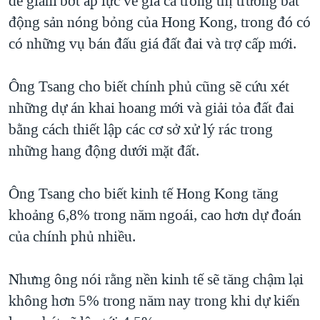
để giảm bớt áp lực về giá cả trong thị trường bất
QUAN HỆ VIỆT MỸ
động sản nóng bỏng của Hong Kong, trong đó có
có những vụ bán đấu giá đất đai và trợ cấp mới.
Ông Tsang cho biết chính phủ cũng sẽ cứu xét
những dự án khai hoang mới và giải tỏa đất đai
bằng cách thiết lập các cơ sở xử lý rác trong
những hang động dưới mặt đất.
Ông Tsang cho biết kinh tế Hong Kong tăng
khoảng 6,8% trong năm ngoái, cao hơn dự đoán
của chính phủ nhiều.
Nhưng ông nói rằng nền kinh tế sẽ tăng chậm lại
không hơn 5% trong năm nay trong khi dự kiến