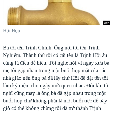
TẠI
VIDEO
"Tìm"
NGƯỜI VIỆT HẢI NGOẠI
HÀNH TRÌNH BẦU CỬ 2024
NGHE
ĐỜI SỐNG
MỘT NĂM CHIẾN TRANH TẠI DẢI GAZA
KINH TẾ
MẠNG XÃ HỘI
GIẢI MÃ VÀNH ĐAI & CON ĐƯỜNG
Hội Họp
KHOA HỌC
NGÀY TỊ NẠN THẾ GIỚI
SỨC KHOẺ
Ba tôi tên Trịnh Chỉnh. Ông nội tôi tên Trịnh
TRỊNH VĨNH BÌNH - NGƯỜI HẠ 'BÊN THẮNG CUỘC'
Ngôn ngữ khác
VĂN HOÁ
Nghiêm. Thành thử tôi có cái tên là Trịnh Hội âu
GROUND ZERO – XƯA VÀ NAY
THỂ THAO
cũng là điều dễ hiểu. Tôi nghe nói vì ngày xưa ba
CHI PHÍ CHIẾN TRANH AFGHANISTAN
GIÁO DỤC
mẹ tôi gặp nhau trong một buổi họp mặt của các
CÁC GIÁ TRỊ CỘNG HÒA Ở VIỆT NAM
nhà giáo nên ông bà đã lấy chử Hội để đặt tên tôi
THƯỢNG ĐỈNH TRUMP-KIM TẠI VIỆT NAM
làm kỷ niệm cho ngày mới quen nhau. Đôi khi tôi
nghĩ cũng may là ông bà đã gặp nhau trong một
TRỊNH VĨNH BÌNH VS. CHÍNH PHỦ VIỆT NAM
buổi họp chứ không phải là một buổi tiệc để bây
NGƯ DÂN VIỆT VÀ LÀN SÓNG TRỘM HẢI SÂM
giờ có thể không chừng tôi đã trở thành Trịnh
BÊN KIA QUỐC LỘ: TIẾNG VỌNG TỪ NÔNG THÔN MỸ