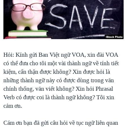
TẠI
VIDEO
"Tìm"
NGƯỜI VIỆT HẢI NGOẠI
HÀNH TRÌNH BẦU CỬ 2024
NGHE
ĐỜI SỐNG
MỘT NĂM CHIẾN TRANH TẠI DẢI GAZA
KINH TẾ
MẠNG XÃ HỘI
GIẢI MÃ VÀNH ĐAI & CON ĐƯỜNG
KHOA HỌC
NGÀY TỊ NẠN THẾ GIỚI
SỨC KHOẺ
TRỊNH VĨNH BÌNH - NGƯỜI HẠ 'BÊN THẮNG CUỘC'
Hỏi: Kính gửi Ban Việt ngữ VOA, xin đài VOA
Ngôn ngữ khác
VĂN HOÁ
có thể đưa cho tôi một vài thành ngữ về tính tiết
GROUND ZERO – XƯA VÀ NAY
THỂ THAO
kiệm, cẩn thận được không? Xin được hỏi là
CHI PHÍ CHIẾN TRANH AFGHANISTAN
GIÁO DỤC
những thành ngữ này có được dùng trong văn
CÁC GIÁ TRỊ CỘNG HÒA Ở VIỆT NAM
chính thống, văn viết không? Xin hỏi Phrasal
THƯỢNG ĐỈNH TRUMP-KIM TẠI VIỆT NAM
Verb có được coi là thành ngữ không? Tôi xin
TRỊNH VĨNH BÌNH VS. CHÍNH PHỦ VIỆT NAM
cảm ơn.
NGƯ DÂN VIỆT VÀ LÀN SÓNG TRỘM HẢI SÂM
Cám ơn bạn đã gửi câu hỏi về tục ngữ liên quan
BÊN KIA QUỐC LỘ: TIẾNG VỌNG TỪ NÔNG THÔN MỸ