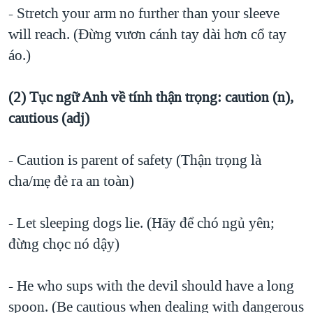
- Stretch your arm no further than your sleeve
will reach. (Ðừng vươn cánh tay dài hơn cổ tay
áo.)
(2) Tục ngữ Anh về tính thận trọng: caution (n),
cautious (adj)
- Caution is parent of safety (Thận trọng là
cha/mẹ đẻ ra an toàn)
- Let sleeping dogs lie. (Hãy để chó ngủ yên;
đừng chọc nó dậy)
- He who sups with the devil should have a long
spoon. (Be cautious when dealing with dangerous