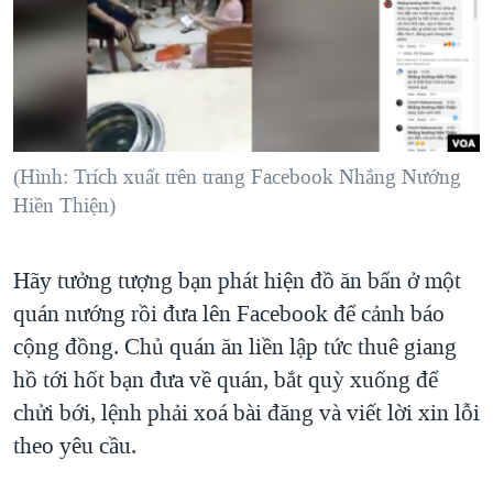
TẠI
VIDEO
"Tìm"
NGƯỜI VIỆT HẢI NGOẠI
HÀNH TRÌNH BẦU CỬ 2024
NGHE
ĐỜI SỐNG
MỘT NĂM CHIẾN TRANH TẠI DẢI GAZA
KINH TẾ
MẠNG XÃ HỘI
GIẢI MÃ VÀNH ĐAI & CON ĐƯỜNG
KHOA HỌC
NGÀY TỊ NẠN THẾ GIỚI
(Hình: Trích xuất trên trang Facebook Nhắng Nướng
SỨC KHOẺ
Hiền Thiện)
TRỊNH VĨNH BÌNH - NGƯỜI HẠ 'BÊN THẮNG CUỘC'
Ngôn ngữ khác
VĂN HOÁ
GROUND ZERO – XƯA VÀ NAY
THỂ THAO
Hãy tưởng tượng bạn phát hiện đồ ăn bẩn ở một
CHI PHÍ CHIẾN TRANH AFGHANISTAN
GIÁO DỤC
quán nướng rồi đưa lên Facebook để cảnh báo
CÁC GIÁ TRỊ CỘNG HÒA Ở VIỆT NAM
cộng đồng. Chủ quán ăn liền lập tức thuê giang
THƯỢNG ĐỈNH TRUMP-KIM TẠI VIỆT NAM
hồ tới hốt bạn đưa về quán, bắt quỳ xuống để
TRỊNH VĨNH BÌNH VS. CHÍNH PHỦ VIỆT NAM
chửi bới, lệnh phải xoá bài đăng và viết lời xin lỗi
theo yêu cầu.
NGƯ DÂN VIỆT VÀ LÀN SÓNG TRỘM HẢI SÂM
BÊN KIA QUỐC LỘ: TIẾNG VỌNG TỪ NÔNG THÔN MỸ