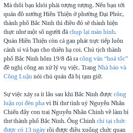
Mà thôi bạn khỏi phải tượng tượng. Nếu bạn tới
QUAN HỆ VIỆT MỸ
quán đồ nướng Hiền Thiện ở phường Đại Phúc,
thành phố Bắc Ninh thì điều đó sẽ thành hiện
thực như một số người đã
chụp lại màn hình
.
Quán Hiền Thiện còn cả gan phát trực tiếp luôn
cảnh sỉ vả bạn cho thiên hạ coi. Chủ tịch thành
phố Bắc Ninh hôm 19/8 đã ra
công văn “hoả tốc”
đề nghị công an xử lý vụ việc. Trang
Nhà báo và
Công Luận
nói chủ quán đã bị tạm giữ.
Sự việc xảy ra ít lâu sau khi Bắc Ninh được
công
luận rọi đèn pha
vì Bí thư tỉnh uỷ Nguyễn Nhân
Chiến đẩy con trai Nguyễn Nhân Chinh về làm bí
thư thành phố Bắc Ninh. Ông Chinh
chỉ tại chức
được có 13 ngày
rồi được điều xuống chức quan