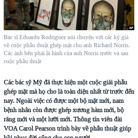
TẠI
VIDEO
"Tìm"
NGƯỜI VIỆT HẢI NGOẠI
HÀNH TRÌNH BẦU CỬ 2024
NGHE
ĐỜI SỐNG
MỘT NĂM CHIẾN TRANH TẠI DẢI GAZA
KINH TẾ
MẠNG XÃ HỘI
GIẢI MÃ VÀNH ĐAI & CON ĐƯỜNG
Bác sĩ Eduardo Rodriguez nói chuyện với các ký giả
KHOA HỌC
về cuộc phẫu thuật ghép mặt cho anh Richard Norris.
NGÀY TỊ NẠN THẾ GIỚI
SỨC KHOẺ
Các ảnh bên phải là hình của anh Norris trước và sau
TRỊNH VĨNH BÌNH - NGƯỜI HẠ 'BÊN THẮNG CUỘC'
cuộc phẫu thuật
Ngôn ngữ khác
VĂN HOÁ
GROUND ZERO – XƯA VÀ NAY
THỂ THAO
CHI PHÍ CHIẾN TRANH AFGHANISTAN
Các bác sỹ Mỹ đã thực hiện một cuộc giải phẫu
GIÁO DỤC
ghép mặt mà họ cho là toàn diện nhất từ trước đến
CÁC GIÁ TRỊ CỘNG HÒA Ở VIỆT NAM
nay. Ngoài việc có được một bộ mặt mới, nam
THƯỢNG ĐỈNH TRUMP-KIM TẠI VIỆT NAM
bệnh nhân còn được ghép xương hàm mới, bộ
TRỊNH VĨNH BÌNH VS. CHÍNH PHỦ VIỆT NAM
răng mới và một lưỡi mới. Thông tín viên đài
NGƯ DÂN VIỆT VÀ LÀN SÓNG TRỘM HẢI SÂM
VOA Carol Pearson trình bày về phẫu thuật giúp
BÊN KIA QUỐC LỘ: TIẾNG VỌNG TỪ NÔNG THÔN MỸ
hồi phục đời sống cho con người.