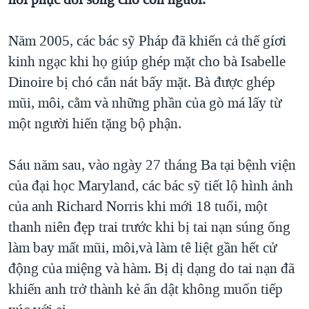
QUAN HỆ VIỆT MỸ
Năm 2005, các bác sỹ Pháp đã khiến cả thế gíơi
kinh ngạc khi họ giúp ghép mặt cho bà Isabelle
Dinoire bị chó cắn nát bấy mặt. Bà được ghép
mũi, môi, cằm và những phần của gò má lấy từ
một người hiến tặng bộ phận.
Sáu năm sau, vào ngày 27 tháng Ba tại bệnh viện
của đại học Maryland, các bác sỹ tiết lộ hình ảnh
của anh Richard Norris khi mới 18 tuổi, một
thanh niên đẹp trai trước khi bị tai nạn súng ống
làm bay mất mũi, môi,và làm tê liệt gần hết cử
động của miệng và hàm. Bị dị dạng do tai nạn đã
khiến anh trở thành kẻ ẩn dật không muốn tiếp