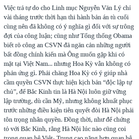
Việc trả tự do cho Linh mục Nguyễn Văn Lý chỉ
vài tháng trước thời hạn thi hành bản án tù cuối
cùng nên đã không có ý nghĩa gì đối với sự trông
đợi của công luận; cũng như Tổng thống Obama
biết rõ công an CSVN đã ngăn cản những người
bất đồng chính kiến mà Ông muốn gặp khi có
mặt tại Việt Nam... nhưng Hoa Kỳ vẫn không có
phản ứng gì. Phải chăng Hoa Kỳ có ý giúp nhà
cầm quyền CSVN thực hiện kịch bản “độc lập tự
chủ”, để Bắc Kinh tin là Hà Nội luôn giữ vững
lập trường, dù cần Mỹ, nhưng không khuất phục
trước những điều kiện tiên quyết đòi Hà Nội phải
tôn trọng nhân quyền. Đồng thời, như để chứng
tỏ với Bắc Kinh, rằng Hà Nội lúc nào cũng coi
trọng quan hệ Việt- Trung cao nặng hơn quan hệ