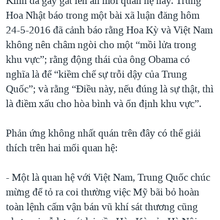
Kinh đã gay gắt lên án mối quan hệ này. Trung
Hoa Nhật báo trong một bài xã luận đăng hôm
24-5-2016 đã cảnh báo rằng Hoa Kỳ và Việt Nam
không nên châm ngòi cho một “mồi lửa trong
khu vực”; rằng động thái của ông Obama có
nghĩa là để “kiềm chế sự trỗi dậy của Trung
Quốc”; và rằng “Điều này, nếu đúng là sự thật, thì
là điềm xấu cho hòa bình và ổn định khu vực”.
Phản ứng không nhất quán trên đây có thể giải
thích trên hai mối quan hệ:
- Một là quan hệ với Việt Nam, Trung Quốc chúc
mừng để tỏ ra coi thường việc Mỹ bãi bỏ hoàn
toàn lệnh cấm vận bán vũ khí sát thương cũng