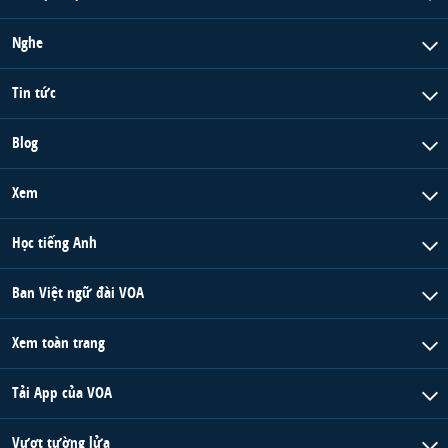
Nghe
Tin tức
Blog
Xem
Học tiếng Anh
Ban Việt ngữ đài VOA
Xem toàn trang
Tải App của VOA
Vượt tường lửa