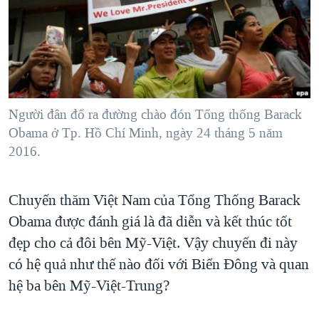
TẠI
VIDEO
"Tìm"
NGƯỜI VIỆT HẢI NGOẠI
HÀNH TRÌNH BẦU CỬ 2024
NGHE
ĐỜI SỐNG
MỘT NĂM CHIẾN TRANH TẠI DẢI GAZA
KINH TẾ
MẠNG XÃ HỘI
GIẢI MÃ VÀNH ĐAI & CON ĐƯỜNG
KHOA HỌC
NGÀY TỊ NẠN THẾ GIỚI
Người đân đổ ra đường chào đón Tổng thống Barack
SỨC KHOẺ
Obama ở Tp. Hồ Chí Minh, ngày 24 tháng 5 năm
TRỊNH VĨNH BÌNH - NGƯỜI HẠ 'BÊN THẮNG CUỘC'
Ngôn ngữ khác
VĂN HOÁ
2016.
GROUND ZERO – XƯA VÀ NAY
THỂ THAO
CHI PHÍ CHIẾN TRANH AFGHANISTAN
GIÁO DỤC
Chuyến thăm Việt Nam của Tổng Thống Barack
CÁC GIÁ TRỊ CỘNG HÒA Ở VIỆT NAM
Obama được đánh giá là đã diễn và kết thúc tốt
THƯỢNG ĐỈNH TRUMP-KIM TẠI VIỆT NAM
đẹp cho cả đôi bên Mỹ-Việt. Vậy chuyến đi này
TRỊNH VĨNH BÌNH VS. CHÍNH PHỦ VIỆT NAM
có hệ quả như thế nào đối với Biển Đông và quan
hệ ba bên Mỹ-Việt-Trung?
NGƯ DÂN VIỆT VÀ LÀN SÓNG TRỘM HẢI SÂM
BÊN KIA QUỐC LỘ: TIẾNG VỌNG TỪ NÔNG THÔN MỸ