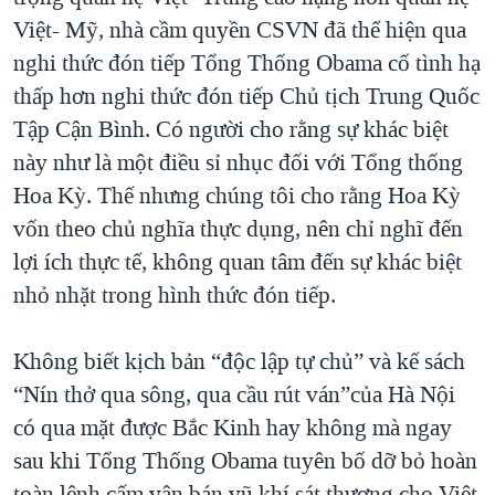
Việt- Mỹ, nhà cầm quyền CSVN đã thể hiện qua
nghi thức đón tiếp Tổng Thống Obama cố tình hạ
thấp hơn nghi thức đón tiếp Chủ tịch Trung Quốc
Tập Cận Bình. Có người cho rằng sự khác biệt
này như là một điều sỉ nhục đối với Tổng thống
Hoa Kỳ. Thế nhưng chúng tôi cho rằng Hoa Kỳ
vốn theo chủ nghĩa thực dụng, nên chỉ nghĩ đến
lợi ích thực tế, không quan tâm đến sự khác biệt
nhỏ nhặt trong hình thức đón tiếp.
Không biết kịch bản “độc lập tự chủ” và kế sách
“Nín thở qua sông, qua cầu rút ván”của Hà Nội
có qua mặt được Bắc Kinh hay không mà ngay
sau khi Tổng Thống Obama tuyên bố dỡ bỏ hoàn
toàn lệnh cấm vận bán vũ khí sát thương cho Việt