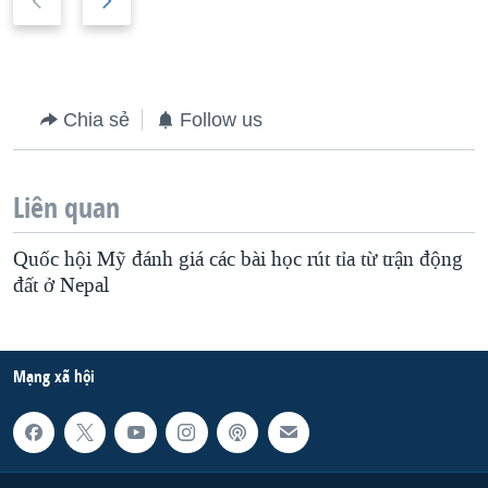
r
e
e
x
v
t
i
s
Chia sẻ
Follow us
o
l
u
i
Liên quan
s
d
s
e
Quốc hội Mỹ đánh giá các bài học rút tỉa từ trận động
l
đất ở Nepal
i
d
Mạng xã hội
e