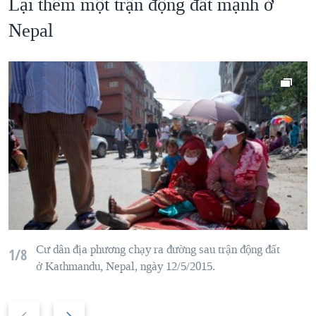
Lại thêm một trận động đất mạnh ở
Nepal
Cư dân địa phương
chạy ra đường sau
trận động đất
1/8
ở
Kathmandu
,
Nepal
,
ngày 12/5/2015.
P
N