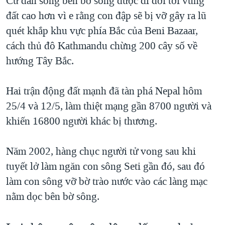
Cư dân sống bên bờ sông được di dời tới vùng
QUAN HỆ VIỆT MỸ
đất cao hơn vì e rằng con đập sẽ bị vỡ gây ra lũ
quét khắp khu vực phía Bắc của Beni Bazaar,
cách thủ đô Kathmandu chừng 200 cây số về
hướng Tây Bắc.
Hai trận động đất mạnh đã tàn phá Nepal hôm
25/4 và 12/5, làm thiệt mạng gần 8700 người và
khiến 16800 người khác bị thương.
Năm 2002, hàng chục người tử vong sau khi
tuyết lở làm ngăn con sông Seti gần đó, sau đó
làm con sông vỡ bờ trào nước vào các làng mạc
nằm dọc bên bờ sông.