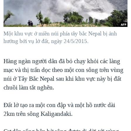
TẠI
VIDEO
"Tìm"
NGƯỜI VIỆT HẢI NGOẠI
HÀNH TRÌNH BẦU CỬ 2024
NGHE
ĐỜI SỐNG
MỘT NĂM CHIẾN TRANH TẠI DẢI GAZA
KINH TẾ
MẠNG XÃ HỘI
Một khu vực ở miền núi phía tây bắc Nepal bị ảnh
GIẢI MÃ VÀNH ĐAI & CON ĐƯỜNG
KHOA HỌC
hưởng bởi vụ lở đất, ngày 24/5/2015.
NGÀY TỊ NẠN THẾ GIỚI
SỨC KHOẺ
TRỊNH VĨNH BÌNH - NGƯỜI HẠ 'BÊN THẮNG CUỘC'
Ngôn ngữ khác
VĂN HOÁ
Hàng ngàn người dân đã bỏ chạy khỏi các làng
GROUND ZERO – XƯA VÀ NAY
mạc và thị trấn dọc theo một con sông trên vùng
THỂ THAO
CHI PHÍ CHIẾN TRANH AFGHANISTAN
núi ở Tây Bắc Nepal sau khi khu vực này bị đất
GIÁO DỤC
CÁC GIÁ TRỊ CỘNG HÒA Ở VIỆT NAM
chuồi làm tắt nghẽn.
THƯỢNG ĐỈNH TRUMP-KIM TẠI VIỆT NAM
Đất lở tạo ra một con đập và một hồ nước dài
TRỊNH VĨNH BÌNH VS. CHÍNH PHỦ VIỆT NAM
2km trên sông Kaligandaki.
NGƯ DÂN VIỆT VÀ LÀN SÓNG TRỘM HẢI SÂM
BÊN KIA QUỐC LỘ: TIẾNG VỌNG TỪ NÔNG THÔN MỸ