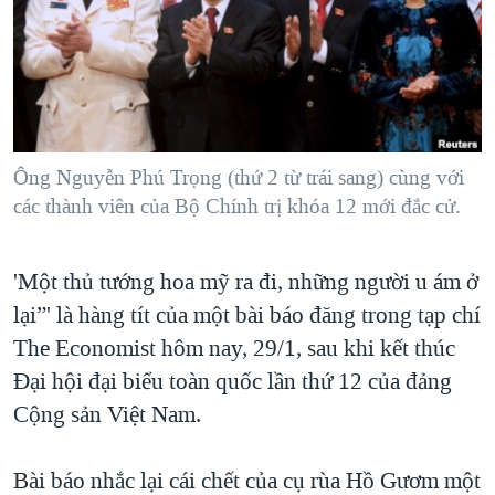
TẠI
VIDEO
"Tìm"
NGƯỜI VIỆT HẢI NGOẠI
HÀNH TRÌNH BẦU CỬ 2024
NGHE
ĐỜI SỐNG
MỘT NĂM CHIẾN TRANH TẠI DẢI GAZA
KINH TẾ
MẠNG XÃ HỘI
GIẢI MÃ VÀNH ĐAI & CON ĐƯỜNG
KHOA HỌC
NGÀY TỊ NẠN THẾ GIỚI
Ông Nguyễn Phú Trọng (thứ 2 từ trái sang) cùng với
SỨC KHOẺ
các thành viên của Bộ Chính trị khóa 12 mới đắc cử.
TRỊNH VĨNH BÌNH - NGƯỜI HẠ 'BÊN THẮNG CUỘC'
Ngôn ngữ khác
VĂN HOÁ
GROUND ZERO – XƯA VÀ NAY
THỂ THAO
'Một thủ tướng hoa mỹ ra đi, những người u ám ở
CHI PHÍ CHIẾN TRANH AFGHANISTAN
GIÁO DỤC
lại”' là hàng tít của một bài báo đăng trong tạp chí
CÁC GIÁ TRỊ CỘNG HÒA Ở VIỆT NAM
The Economist hôm nay, 29/1, sau khi kết thúc
THƯỢNG ĐỈNH TRUMP-KIM TẠI VIỆT NAM
Đại hội đại biểu toàn quốc lần thứ 12 của đảng
TRỊNH VĨNH BÌNH VS. CHÍNH PHỦ VIỆT NAM
Cộng sản Việt Nam.
NGƯ DÂN VIỆT VÀ LÀN SÓNG TRỘM HẢI SÂM
Bài báo nhắc lại cái chết của cụ rùa Hồ Gươm một
BÊN KIA QUỐC LỘ: TIẾNG VỌNG TỪ NÔNG THÔN MỸ