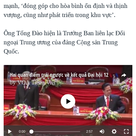
mạnh, ‘đóng góp cho hòa bình ổn định và thịnh
vượng, cũng như phát triển trong khu vực’.
Ông Tống Đào hiện là Trưởng Ban liên lạc Đối
ngoại Trung ương của đảng Cộng sản Trung
Quốc.
Hai quan điểm trái ngược về kết quả Đại hội 12
by
VOA Tiếng Việt
No media source currently available
0:00
2:57