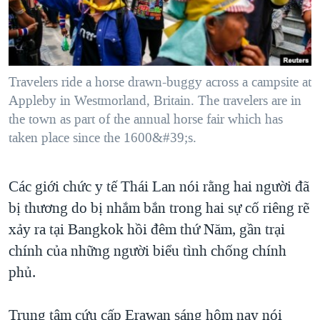
TẠI
VIDEO
"Tìm"
NGƯỜI VIỆT HẢI NGOẠI
HÀNH TRÌNH BẦU CỬ 2024
NGHE
ĐỜI SỐNG
MỘT NĂM CHIẾN TRANH TẠI DẢI GAZA
KINH TẾ
MẠNG XÃ HỘI
Travelers ride a horse drawn-buggy across a campsite at
GIẢI MÃ VÀNH ĐAI & CON ĐƯỜNG
KHOA HỌC
Appleby in Westmorland, Britain. The travelers are in
NGÀY TỊ NẠN THẾ GIỚI
the town as part of the annual horse fair which has
SỨC KHOẺ
TRỊNH VĨNH BÌNH - NGƯỜI HẠ 'BÊN THẮNG CUỘC'
taken place since the 1600&#39;s.
Ngôn ngữ khác
VĂN HOÁ
GROUND ZERO – XƯA VÀ NAY
THỂ THAO
Các giới chức y tế Thái Lan nói rằng hai người đã
CHI PHÍ CHIẾN TRANH AFGHANISTAN
GIÁO DỤC
bị thương do bị nhắm bắn trong hai sự cố riêng rẽ
CÁC GIÁ TRỊ CỘNG HÒA Ở VIỆT NAM
xảy ra tại Bangkok hồi đêm thứ Năm, gần trại
THƯỢNG ĐỈNH TRUMP-KIM TẠI VIỆT NAM
chính của những người biểu tình chống chính
TRỊNH VĨNH BÌNH VS. CHÍNH PHỦ VIỆT NAM
phủ.
NGƯ DÂN VIỆT VÀ LÀN SÓNG TRỘM HẢI SÂM
Trung tâm cứu cấp Erawan sáng hôm nay nói
BÊN KIA QUỐC LỘ: TIẾNG VỌNG TỪ NÔNG THÔN MỸ