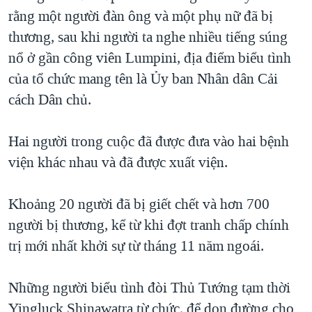
rằng một người đàn ông và một phụ nữ đã bị
QUAN HỆ VIỆT MỸ
thương, sau khi người ta nghe nhiều tiếng súng
nổ ở gần công viên Lumpini, địa điểm biểu tình
của tổ chức mang tên là Ủy ban Nhân dân Cải
cách Dân chủ.
Hai người trong cuộc đã được đưa vào hai bệnh
viện khác nhau và đã được xuất viện.
Khoảng 20 người đã bị giết chết và hơn 700
người bị thương, kể từ khi đợt tranh chấp chính
trị mới nhất khởi sự từ tháng 11 năm ngoái.
Những người biểu tình đòi Thủ Tướng tạm thời
Yingluck Shinawatra từ chức, để dọn đường cho