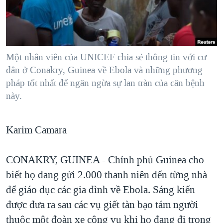
TẠI
VIDEO
"Tìm"
NGƯỜI VIỆT HẢI NGOẠI
HÀNH TRÌNH BẦU CỬ 2024
NGHE
ĐỜI SỐNG
MỘT NĂM CHIẾN TRANH TẠI DẢI GAZA
KINH TẾ
MẠNG XÃ HỘI
Một nhân viên của UNICEF chia sẻ thông tin với cư
GIẢI MÃ VÀNH ĐAI & CON ĐƯỜNG
KHOA HỌC
dân ở Conakry, Guinea về Ebola và những phương
NGÀY TỊ NẠN THẾ GIỚI
pháp tốt nhất để ngăn ngừa sự lan tràn của căn bệnh
SỨC KHOẺ
TRỊNH VĨNH BÌNH - NGƯỜI HẠ 'BÊN THẮNG CUỘC'
này.
Ngôn ngữ khác
VĂN HOÁ
GROUND ZERO – XƯA VÀ NAY
THỂ THAO
Karim Camara
CHI PHÍ CHIẾN TRANH AFGHANISTAN
GIÁO DỤC
CÁC GIÁ TRỊ CỘNG HÒA Ở VIỆT NAM
CONAKRY, GUINEA - Chính phủ Guinea cho
THƯỢNG ĐỈNH TRUMP-KIM TẠI VIỆT NAM
biết họ đang gửi 2.000 thanh niên đến từng nhà
TRỊNH VĨNH BÌNH VS. CHÍNH PHỦ VIỆT NAM
để giáo dục các gia đình về Ebola. Sáng kiến
NGƯ DÂN VIỆT VÀ LÀN SÓNG TRỘM HẢI SÂM
được đưa ra sau các vụ giết tàn bạo tám người
thuộc một đoàn xe công vụ khi họ đang đi trong
BÊN KIA QUỐC LỘ: TIẾNG VỌNG TỪ NÔNG THÔN MỸ