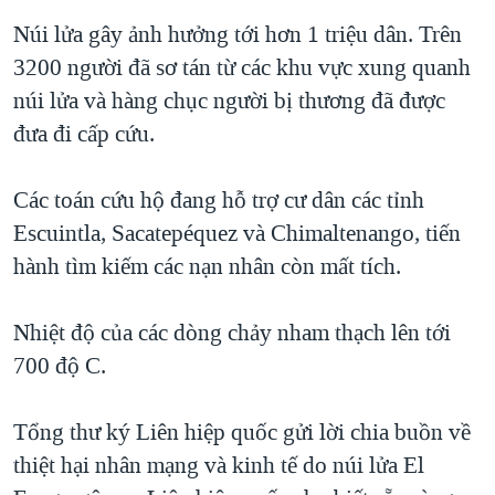
QUAN HỆ VIỆT MỸ
Núi lửa gây ảnh hưởng tới hơn 1 triệu dân. Trên
3200 người đã sơ tán từ các khu vực xung quanh
núi lửa và hàng chục người bị thương đã được
đưa đi cấp cứu.
Các toán cứu hộ đang hỗ trợ cư dân các tỉnh
Escuintla, Sacatepéquez và Chimaltenango, tiến
hành tìm kiếm các nạn nhân còn mất tích.
Nhiệt độ của các dòng chảy nham thạch lên tới
700 độ C.
Tổng thư ký Liên hiệp quốc gửi lời chia buồn về
thiệt hại nhân mạng và kinh tế do núi lửa El