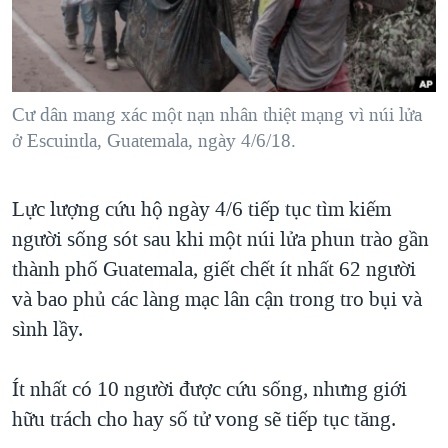
TẠI
VIDEO
"Tìm"
NGƯỜI VIỆT HẢI NGOẠI
HÀNH TRÌNH BẦU CỬ 2024
NGHE
ĐỜI SỐNG
MỘT NĂM CHIẾN TRANH TẠI DẢI GAZA
KINH TẾ
MẠNG XÃ HỘI
Cư dân mang xác một nạn nhân thiệt mạng vì núi lửa
GIẢI MÃ VÀNH ĐAI & CON ĐƯỜNG
KHOA HỌC
ở Escuintla, Guatemala, ngày 4/6/18.
NGÀY TỊ NẠN THẾ GIỚI
SỨC KHOẺ
TRỊNH VĨNH BÌNH - NGƯỜI HẠ 'BÊN THẮNG CUỘC'
Ngôn ngữ khác
VĂN HOÁ
Lực lượng cứu hộ ngày 4/6 tiếp tục tìm kiếm
GROUND ZERO – XƯA VÀ NAY
người sống sót sau khi một núi lửa phun trào gần
THỂ THAO
CHI PHÍ CHIẾN TRANH AFGHANISTAN
thành phố Guatemala, giết chết ít nhất 62 người
GIÁO DỤC
CÁC GIÁ TRỊ CỘNG HÒA Ở VIỆT NAM
và bao phủ các làng mạc lân cận trong tro bụi và
sình lầy.
THƯỢNG ĐỈNH TRUMP-KIM TẠI VIỆT NAM
TRỊNH VĨNH BÌNH VS. CHÍNH PHỦ VIỆT NAM
Ít nhất có 10 người được cứu sống, nhưng giới
NGƯ DÂN VIỆT VÀ LÀN SÓNG TRỘM HẢI SÂM
hữu trách cho hay số tử vong sẽ tiếp tục tăng.
BÊN KIA QUỐC LỘ: TIẾNG VỌNG TỪ NÔNG THÔN MỸ