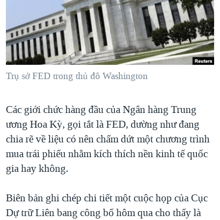
TẠI
VIDEO
"Tìm"
NGƯỜI VIỆT HẢI NGOẠI
HÀNH TRÌNH BẦU CỬ 2024
NGHE
ĐỜI SỐNG
MỘT NĂM CHIẾN TRANH TẠI DẢI GAZA
KINH TẾ
MẠNG XÃ HỘI
GIẢI MÃ VÀNH ĐAI & CON ĐƯỜNG
KHOA HỌC
NGÀY TỊ NẠN THẾ GIỚI
Trụ sở FED trong thủ đô Washington
SỨC KHOẺ
TRỊNH VĨNH BÌNH - NGƯỜI HẠ 'BÊN THẮNG CUỘC'
Ngôn ngữ khác
VĂN HOÁ
Các giới chức hàng đầu của Ngân hàng Trung
GROUND ZERO – XƯA VÀ NAY
THỂ THAO
ương Hoa Kỳ, gọi tắt là FED, dường như đang
CHI PHÍ CHIẾN TRANH AFGHANISTAN
GIÁO DỤC
chia rẽ về liệu có nên chấm dứt một chương trình
CÁC GIÁ TRỊ CỘNG HÒA Ở VIỆT NAM
mua trái phiếu nhằm kích thích nền kinh tế quốc
THƯỢNG ĐỈNH TRUMP-KIM TẠI VIỆT NAM
gia hay không.
TRỊNH VĨNH BÌNH VS. CHÍNH PHỦ VIỆT NAM
Biên bản ghi chép chi tiết một cuộc họp của Cục
NGƯ DÂN VIỆT VÀ LÀN SÓNG TRỘM HẢI SÂM
Dự trữ Liên bang công bố hôm qua cho thấy là
BÊN KIA QUỐC LỘ: TIẾNG VỌNG TỪ NÔNG THÔN MỸ